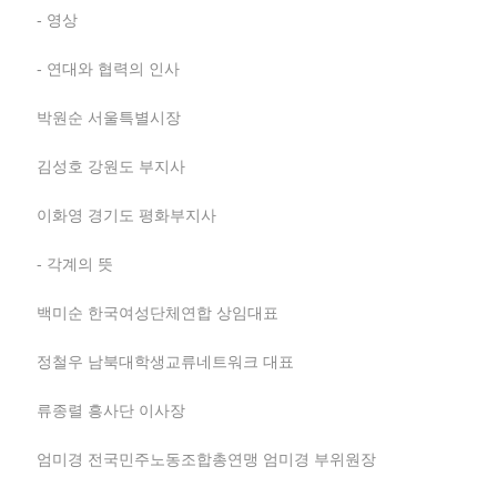
- 영상
- 연대와 협력의 인사
박원순 서울특별시장
김성호 강원도 부지사
이화영 경기도 평화부지사
- 각계의 뜻
백미순 한국여성단체연합 상임대표
정철우 남북대학생교류네트워크 대표
류종렬 흥사단 이사장
엄미경 전국민주노동조합총연맹 엄미경 부위원장