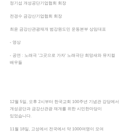
정기섭 개성공단기업협회 회장
전경수 금강산기업협회 회장
최윤 금강산관광재개 범강원도민 운동본부 상임대표
- 영상
- 공연 : 노래극 '그곳으로 가자' 노래극단 희망새와 뮤지컬
배우들
12월 5일, 오후 2시부터 한국교회 100주년 기념관 강당에서
개성공단과 금강산관광 재개를 위한 시민한마당이
있었습니다.
11월 18일, 고성에서 전국에서 약 1000여명이 모여