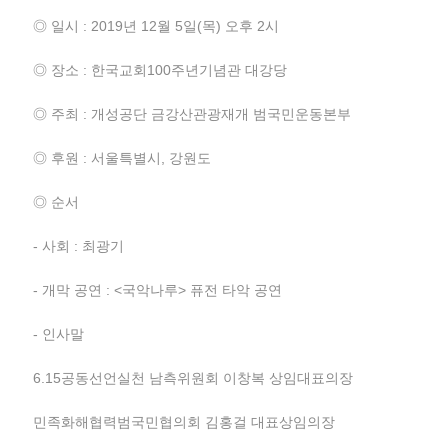
◎ 일시 : 2019년 12월 5일(목) 오후 2시
◎ 장소 : 한국교회100주년기념관 대강당
◎ 주최 : 개성공단 금강산관광재개 범국민운동본부
◎ 후원 : 서울특별시, 강원도
◎ 순서
- 사회 : 최광기
- 개막 공연 : <국악나루> 퓨전 타악 공연
- 인사말
6.15공동선언실천 남측위원회 이창복 상임대표의장
민족화해협력범국민협의회 김홍걸 대표상임의장