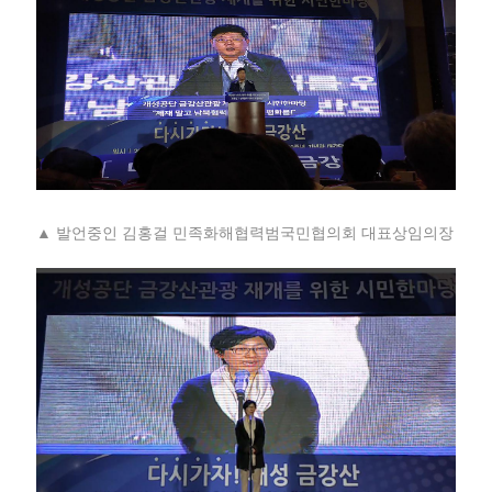
▲ 발언중인 김홍걸 민족화해협력범국민협의회 대표상임의장