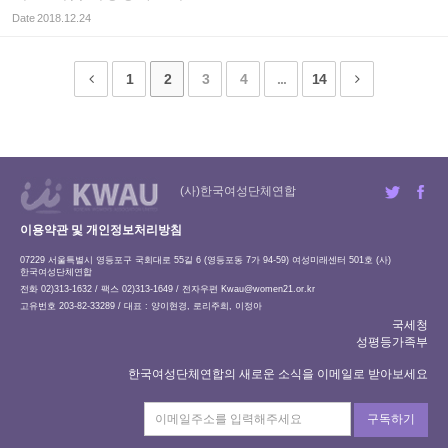
Date
2018.12.24
1
2
3
4
...
14
(사)한국여성단체연합
이용약관 및 개인정보처리방침
07229 서울특별시 영등포구 국회대로 55길 6 (영등포동 7가 94-59) 여성미래센터 501호 (사)
한국여성단체연합
전화 02)313-1632 / 팩스 02)313-1649 / 전자우편
Kwau@women21.or.kr
고유번호 203-82-33289 / 대표 : 양이현경, 로리주희, 이정아
국세청
성평등가족부
한국여성단체연합의 새로운 소식을 이메일로 받아보세요
구독하기