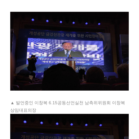
▲ 발언중인 이창복 6.15공동선언실천 남측위위원회 이창복
상임대표의장