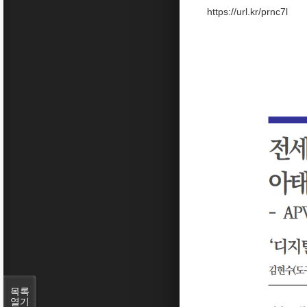
https://url.kr/prnc7l
목록
열기