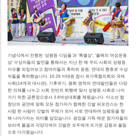
기념식에서 진행된 ‘성평등 디딤돌’과 ‘특별상’, ‘올해의 여성운동
상’ 수상자들의 발언을 통해서는 지난 한 해 우리 사회의 성평등
이슈를 되짚어보고 참여자들의 축하와 응원, 연대의 환호로 수상
자들을 축하했습니다. 10.29 이태원 참사 유가족협의회와 국제
사회(14개국 대사관), 기후위기, 평화 영역의 연대발언들은 다양
한 의제를 나누고 사회 전반의 퇴행에 맞서 성평등 사회로 나아
가기 위한 공론장으로서 3.8여성대회를 채웠습니다. 이소선 합
창단의 공연에 맞춰 모든 참가자가 함께한 깃발 퍼포먼스는 한
사람 한 사람이 깃발의 주체가 되어 서로 연대하며 성평등을 향
해 나아가자는 의미를 담았습니다. 광장을 가득 메운 참가자들의
보라색 물결과 각양각색의 깃발은 모두에게 뜨거운 감동과 울림
으로 다가왔습니다.