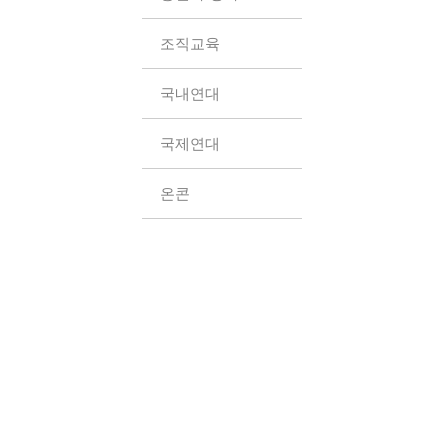
조직교육
국내연대
국제연대
온콘