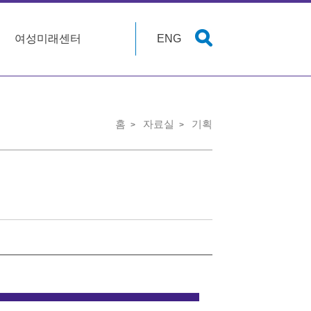
여성미래센터
ENG
홈
자료실
기획