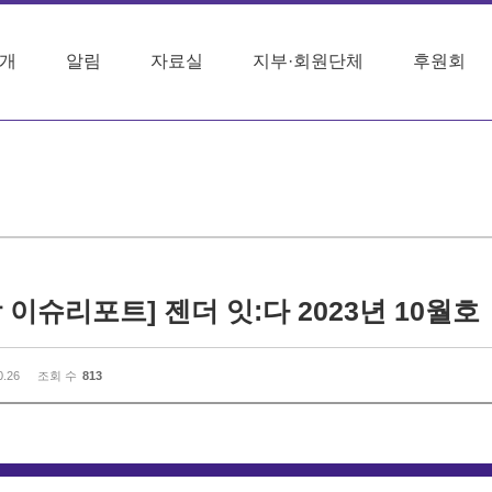
개
알림
자료실
지부·회원단체
후원회
 이슈리포트] 젠더 잇:다 2023년 10월호
0.26
조회 수
813