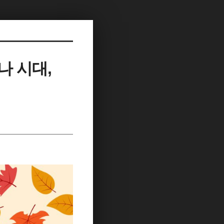
나 시대,