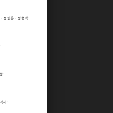
애‧정영훈‧정현백"
"
등"
역사"