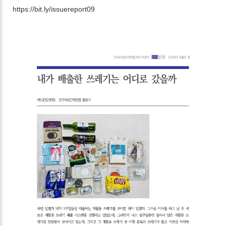
https://bit.ly/issuereport09