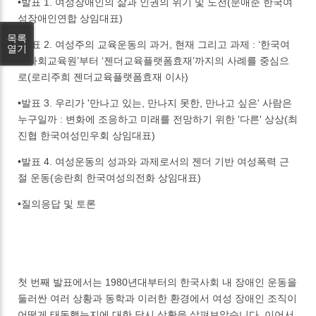
•발표 1. 여성장애인의 삶과 인권의 위기 및 도전(문애준 한국여
성장애인연합 상임대표)
목록
•발표 2. 여성주의 교육운동의 과거, 현재 그리고 과제 : ‘한국여
열기
성사회교육원’부터 ‘젠더교육플랫폼효재’까지의 사례를 중심으
로(로리주희 젠더교육플랫폼효재 이사)
•발표 3. 우리가 '만나고 있는, 만나지 못한, 만나고 싶은' 사람은
누구일까 : 변화에 조응하고 미래를 전망하기 위한 '다른' 상상(최
진협 한국여성민우회 상임대표)
•발표 4. 여성운동의 성과와 과제로서의 젠더 기반 여성폭력 근
절 운동(송란희 한국여성의전화 상임대표)
•질의응답 및 토론
첫 번째 발표에서는 1980년대부터의 한국사회 내 장애인 운동을
둘러싼 여러 상황과 동학과 이러한 환경에서 여성 장애인 조직이
어떻게 태동했는지에 대한 당시 상황을 살펴보았습니다. 이어서