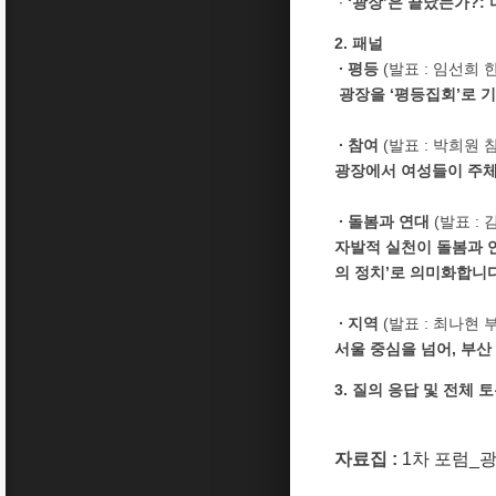
∙
‘광장’은 끝났는가?:
2. 패널
∙ 평등
(발표 : 임선희
광장을 ‘평등집회’로 
∙ 참여
(발표 : 박희원
광장에서 여성들이 주체
∙ 돌봄과 연대
(발표 :
자발적 실천이 돌봄과 
의 정치’로 의미화합니다
∙ 지역
(발표 : 최나현
서울 중심을 넘어, 부산
3. 질의 응답 및 전체 
자료집 :
1차 포럼_