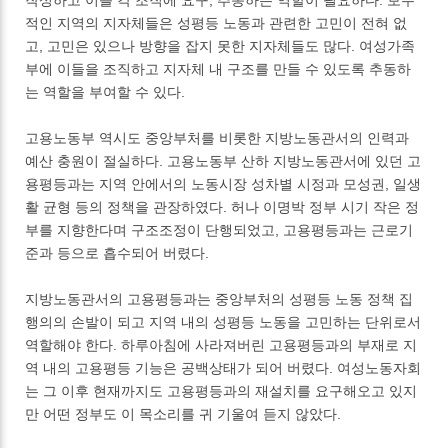
작성하고 이를 각 조직에 요구, 추동하는 역할이 필요하다. 보수
적인 지역의 지자체들은 성평등 노동과 관련한 고민이 전혀 없
고, 고민은 있으나 방향을 잡지 못한 지자체들도 많다. 여성가족
부에 이들을 조직하고 지자체 내 구조를 만들 수 있도록 추동하
는 역할을 부여할 수 있다.
고용노동부 역시도 중앙부처를 비롯한 지방노동관서의 인력과
예산 충원이 절실하다. 고용노동부 산하 지방노동관서에 있던 고
용평등과는 지역 안에서의 노동시장 성차별 시정과 모성권, 일생
활 균형 등의 정책을 관장하였다. 허나 이명박 정부 시기 작은 정
부를 지향한다며 구조조정이 단행되었고, 고용평등과는 근로기
준과 등으로 흡수되어 버렸다.
지방노동관서의 고용평등과는 중앙부처의 성평등 노동 정책 집
행의의 손발이 되고 지역 내의 성평등 노동을 고민하는 단위로서
역할해야 한다. 하루아침에 사라져버린 고용평등과의 부재로 지
역 내의 고용평등 기능은 공백상태가 되어 버렸다. 여성노동자회
는 그 이후 현재까지도 고용평등과의 재설치를 요구해오고 있지
만 어떤 정부도 이 목소리를 귀 기울여 듣지 않았다.