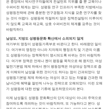
은 중앙에서 박사연구자들에게 컨설턴트 지위를 줄 뿐 교육이나
수퍼비전 체계는 없다. 성평등 연구 인프라가 부족한 지방에서는
성평등전략에 관해 충분한 연구경험과 지식을 갖춘 연구자를 찾
는 것이 어렵다. 성평등에 적절하지 않은 정책컨설팅이 이루어지
지 않도록 교육과 재교육, 상호 수퍼비전의 체계를 갖추는 것이
바람직하다.
남성도, 지방도 성평등문화 확산에서 소외되지 않게
여가부의 명칭이 성평등가족부로 바뀐다고 한다. 바래왔던 일이
다. 여가부의 명칭만 아니라 지자체의 행정조직 및 기관의 이름
도 성평등이라는 정책목적이 명시되도록 바뀌는 것이 바람직하
다. 여가부 정책은 언제나 젠더 평등을 목적으로 해 왔지만, 여성
발전기본법 체제 하에서 젠더 평등정책은 여성대상 정책으로 좁
게 이해되어 남성을 위한 것이기도 하다는 점이 간과되었다. 양
성평등기본법 체제 하에서는 여성이 겪고 있는 차별을 간과한 채
남녀간에 혜택을 절반씩 나누는 전략으로 오해되었다. 이런 오해
가 성평등에 대한 반발 기류에 일조하였으리라 본다.
이제 남성들도 성평등 문화확산의 단지 대상이 아니라 주역으로
참여하도록 격려하는 것이 바람직하며, 또 가능하다고 본다. 성