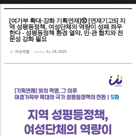
Sketchbook5, 스케치북5
[여가부 확대·강화 기획연재]⑩ [연재기고5] 지
역 성평등정책, 여성단체의 역량이 성패 좌우
한다 - 성평등정책 환경 열악, 민·관 협치와 전
문성 강화 필요
여성연합
Jul 28, 2025
by
posted
Sketchbook5, 스케치북5