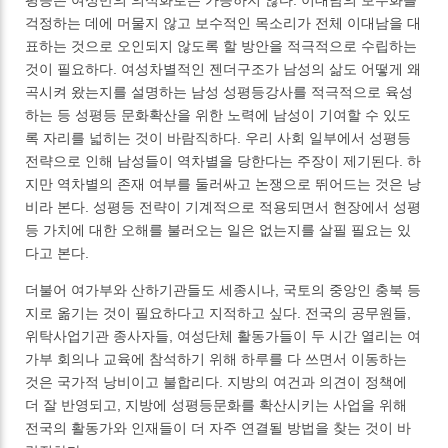
평등은 여성만의 의식화로는 가능하지 않다. 이대남의 보수화를
걱정하는 데에 머물지 않고 보수적인 목소리가 전체 이대남을 대
표하는 것으로 오인되지 않도록 할 방안을 적극적으로 수립하는
것이 필요하다. 여성차별적인 젠더구조가 남성의 삶도 어떻게 왜
곡시켜 왔는지를 설명하는 남성 성평등강사를 적극적으로 육성
하는 등 성평등 문화확산을 위한 노력에 남성이 기여할 수 있도
록 자리를 넓히는 것이 바람직하다. 우리 사회 일부에서 성평등
전략으로 인해 남성들이 역차별을 당한다는 주장이 제기된다. 하
지만 역차별의 존재 여부를 둘러싸고 논쟁으로 뛰어드는 것은 낭
비라 본다. 성평등 전략이 기계적으로 적용되면서 현장에서 성평
등 가치에 대한 오해를 불러오는 일은 없는지를 살필 필요는 있
다고 본다.
더불어 여가부와 산하기관들도 세종시나, 국토의 중앙인 충북 등
지로 옮기는 것이 필요하다고 지적하고 싶다. 전국의 공무원들,
위탁사업기관 종사자들, 여성단체 활동가들이 두 시간 열리는 여
가부 회의나 교육에 참석하기 위해 하루를 다 쓰면서 이동하는
것은 국가적 낭비이고 불합리다. 지방의 여건과 의견이 정책에
더 잘 반영되고, 지방에 성평등문화를 확산시키는 사업을 위해
전국의 활동가와 인재들이 더 자주 연결될 방법을 찾는 것이 바