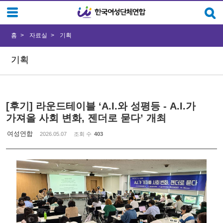
Sketchbook5, 스케치북5
Sketchbook5, 스케치북5
홈
자료실
기획
기획
[후기] 라운드테이블 ‘A.I.와 성평등 - A.I.가
가져올 사회 변화, 젠더로 묻다’ 개최
여성연합
2026.05.07
조회 수
403