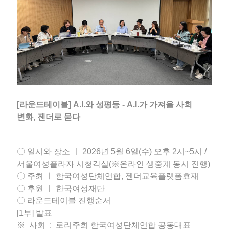
[라운드테이블] A.I.와 성평등 - A.I.가 가져올 사회
변화, 젠더로 묻다
〇 일시와 장소 ㅣ 2026년 5월 6일(수) 오후 2시~5시 /
서울여성플라자 시청각실(※온라인 생중계 동시 진행)
〇 주최 ㅣ 한국여성단체연합, 젠더교육플랫폼효재
〇 후원 ㅣ 한국여성재단
〇 라운드테이블 진행순서
[1부] 발표
※ 사회 : 로리주희 한국여성단체연합 공동대표