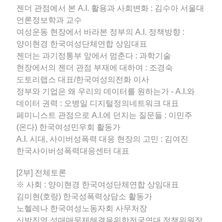
젠더 관점에서 본 A.I. 활용과 사회변화 : 김수아 서울대
언론정보학과 교수
여성운동 현장에서 바라본 정부의 A.I. 정책방향 :
양이현경 한국여성단체연합 상임대표
젠더는 과기정통부 앞에서 멈춘다 : 과학기술
현장에서의 젠더 관점 부재에 대하여 : 조경숙
도토리랩스 대표/한국여성의전화 이사
정부와 기업은 왜 우리의 데이터를 원하는가 - A.I.와
데이터 권력 : 오병일 디지털정의네트워크 대표
페미니스트 관점으로 A.I.에 던지는 질문들 : 이민주
(온다) 한국여성민우회 활동가
A.I. 시대, 사이버성폭력 대응 현장의 고민 : 김여진
한국사이버성폭력대응센터 대표
[2부] 전체토론
※ 사회 : 양이현경 한국여성단체연합 상임대표
김미현(호랑) 한국성폭력상담소 활동가
노헬레나 한국여성노동자회 사무처장
신박진영 성매매문제해결을위한전국연대 정책위원장