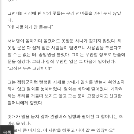
그런데!! 지상에 핀 악의 꽃들은 우리 선녀들을 가만 두지 않았
다.
"어! 자물쇠가 안 듣는다"
서너명이 돌아가며 돌렸어도 옷장문 하나가 잠기지 않았다. 제
옷장 문은 다 쉽게 잠근 사람들이 덤볐으니 사용법을 모른다고
할 수는 없는 터. 종업원을 불렀다. 그이는 무안할 정도로 단숨에
문을 잠갔다. 그러나 정작 무안한 일은 그 다음에 일어났다.
"고장은 무슨 고장이야!"
그는 점령군처럼 뻣뻣한 자세로 상대가 열쇠를 받는지 확인조차
하지 않고 열쇠를 놓아버렸다. 열쇠는 바닥에 떨어졌다. 기막혀
하는 우리를 거들떠 보지도 않고 그는 문이 고장났다고 신고한
할머니에게 향했다.
쇳대가 말을 듣지 않아 관광버스 일행과 떨어진 그 할머니는 조
바심을 냈다.
"조르지 좀 마세요. 이 사람을 해주고 나야 갈 수 있잖아요"
목록