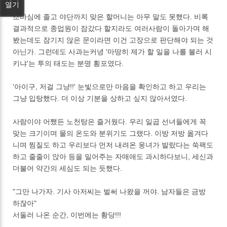
열기
조바심에 졸고 야단까지 맞은 할머니는 아무 말도 못했다. 비록
결과적으로 종업원이 잠갔다 할지라도 여러사람이 돌아가며 해
봤는데도 잠기지 않은 문이라면 이건 고장으로 판단해야 되는 것
아닌가. 그런데도 사과는커녕 '마땅히 제가 할 일을 나를 불러 시
키냐'는 투의 태도는 분명 횡포였다.
'아이구, 저걸 그냥!!' 눈빛으로만 마음을 확인하고 하고 우리는
그냥 입탕했다. 더 이상 기분을 상하고 싶지 않아서였다.
사람이야 어쨌든 노천탕은 즐거웠다. 우리 일곱 선녀들에게 꼭
맞는 크기이며 물의 온도와 분위기도 그랬다. 이방 저방 옮겨다
니며 찜질도 하고 우리보다 먼저 내려온 웅녀가 발랐다는 쑥팩도
하고 줄줄이 앉아 등을 밀어주는 자매애도 과시하다보니, 세신과
더불어 약간의 세심도 되는 듯했다.
"그만 나가자. 기사 아저씨는 벌써 나왔을 꺼야. 남자들은 금방
하잖아"
서둘러 나온 순간, 이번에는 황당!!!