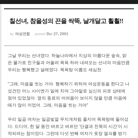
Sketchbook5, 스케치북5
칠선녀, 참을성의 끈을 싹뚝, 날개달고 훨훨!!
여성연합
Dec 27, 2001
by
posted
그날 우리는 선녀였다. 하늘나라에서 지상의 아름다운 숲속, 맑
Sketchbook5, 스케치북5
은 물가로 친구들과 어울려 목욕 하러 내려오는 선녀의 마음만큼
우리는 행복했고 설레였다. 목욕탕 이름도 세심천.
"그래, 마음을 씻는 거야. 행복하기 위하여 여성운동을 한다고 나
섰건만 어느 사이엔가 일에 치여 그야말로 심신의 피로 상태에
젖어 있었잖아. 옆의 동료의 어려움이 보이지 않을 만큼 마음에
때가 많이 끼었어. 그래, 마음을 씻는 거야"
우리 일곱 여자는 일곱빛깔 무지개처럼 줄지어 목욕탕에 들어섰
다. 드디어, 한 달 동안 벼르고 벼르던 '단결과 친목의 시간'이 시
작되려는 참이었다. 그런데 다섯 번째 여자가 옷장 열쇠를 받기