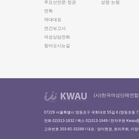
주요선언문·정관
성명·논평
연혁
역대대표
연간보고서
여성상담전화
찾아오시는길
(사)한국여성단체연합
07229 서울특별시 영등포구 국회대로 55길 6 (영등포동 7
전화 02)313-1632 / 팩스 02)313-1649 / 전자우편
Kwau@w
고유번호 203-82-33289 / 대표 : 양이현경, 로리주희, 이