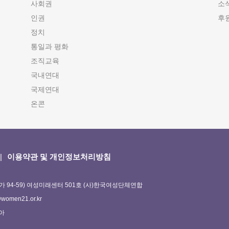
사회권
소
인권
후
정치
통일과 평화
조직교육
국내연대
국제연대
온콘
이용약관 및 개인정보처리방침
가 94-59) 여성미래센터 501호 (사)한국여성단체연합
omen21.or.kr
정아