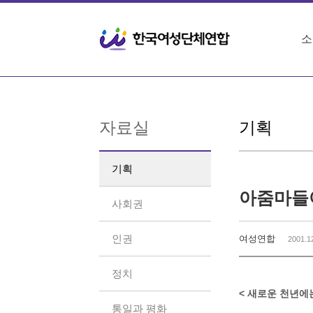
Sketchbook5, 스케치북5
Sketchbook5, 스케치북5
소
자료실
기획
기획
아줌마들아
사회권
인권
여성연합
2001.1
정치
< 새로운 천년에는
통일과 평화