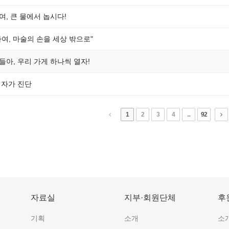
, 큰 물에서 놉시다!
여, 마술의 손을 세상 밖으로"
아, 우리 가게 하나씩 열자!
 자가 진단
1
2
3
4
...
92
자료실
지부·회원단체
후
기획
소개
소