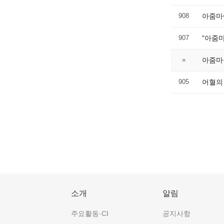
908
아줌마여
907
"아줌마
»
아줌마들
905
어혈의
소개
알림
주요활동·CI
공지사항