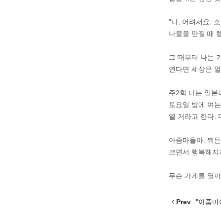
"나, 어려서요,
나물을 만질 때 
그 때부터 나는 
연다면 세상은 얼
주2회 나는 일본
토요일 밤에 여는
열 거라고 한다.
아줌마들아. 뭐든
크면서 행복해지
무슨 가게를 열까
Prev
"아줌마여