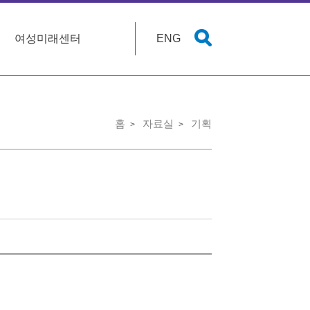
여성미래센터
ENG
홈
자료실
기획