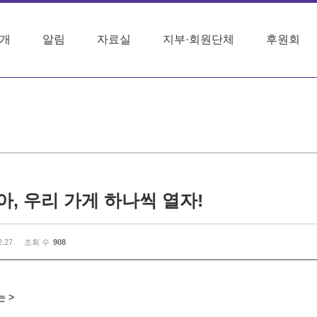
개
알림
자료실
지부·회원단체
후원회
, 우리 가게 하나씩 열자!
2.27
조회 수
908
 >