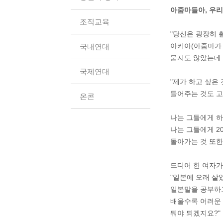
아줌마들아, 우리
조직교육
"당신은 굉장히 
아키아(아줌마가 
국내연대
묻지도 않았는데 
국제연대
"제가 하고 싶은
들어주는 것도 고
온콘
나는 그들에게 하
나는 그들에게 2
돌아가는 것 또한
드디어 한 여자가
"일본에 오래 살
일본말을 공부하고
배울수록 어려운 
둬야 되겠지요?"