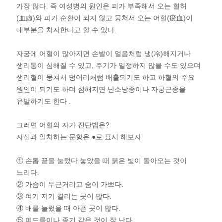
가장 많다. 즉 여성병의 원인은 피가 부족해서 오는 혈허
(血虛)와 피가 순환이 되지 않고 뭉쳐서 오는 어혈(瘀血)이
대부분을 차지한다고 할 수 있다.
자궁에 어혈이 많아지면 손발이 얼음처럼 냉(冷)해지거나
생리통이 심해질 수 있고, 주기가 일정하지 않을 수도 있으며
생리혈이 뭉쳐서 덩어리처럼 배출되기도 하고 하혈의 주요
원인이 되기도 하며 심해지면 난소낭종이나 자궁근종을
유발하기도 한다 .
그러면 어혈의 자가 진단법은?
자신과 일치하는 문항은 ●로 표시 해보자.
① 손톱 끝을 눌렀다 놓았을 때 붉은 빛이 돌아오는 것이
느리다.
② 가슴이 두근거리고 숨이 가쁘다.
③ 여기 저기 결리는 곳이 많다.
④ 배를 눌렀을 때 아픈 곳이 많다.
⑤ 여드름이나 종기 같은 것이 잘 난다.