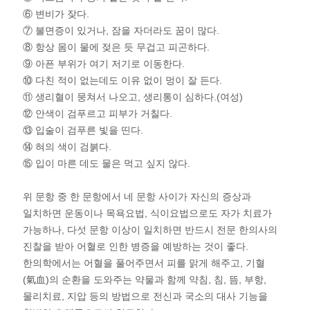
⑥ 변비가 잦다.
⑦ 불면증이 있거나, 잠을 자더라도 꿈이 많다.
⑧ 항상 몸이 물에 젖은 듯 무겁고 피곤하다.
⑨ 아픈 부위가 여기 저기로 이동한다.
⑩ 다친 적이 없는데도 이유 없이 멍이 잘 든다.
⑪ 생리혈이 뭉쳐서 나오고, 생리통이 심하다.(여성)
⑫ 안색이 검푸르고 피부가 거칠다.
⑬ 입술이 검푸른 빛을 띤다.
⑭ 혀의 색이 검붉다.
⑮ 입이 마른 데도 물은 먹고 싶지 않다.
위 문항 중 한 문항에서 네 문항 사이가 자신의 증상과
일치하면 운동이나 목욕요법, 식이요법으로도 자가 치료가
가능하나, 다섯 문항 이상이 일치하면 반드시 전문 한의사의
진찰을 받아 어혈로 인한 병증을 예방하는 것이 좋다.
한의학에서는 어혈을 풀어주면서 피를 맑게 해주고, 기혈
(氣血)의 순환을 도와주는 약물과 함께 약침, 침, 뜸, 부항,
물리치료, 지압 등의 방법으로 전신과 국소의 대사 기능을