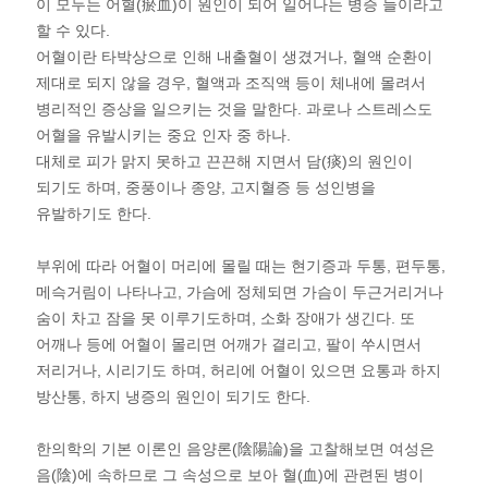
이 모두는 어혈(瘀血)이 원인이 되어 일어나는 병증 들이라고
할 수 있다.
어혈이란 타박상으로 인해 내출혈이 생겼거나, 혈액 순환이
제대로 되지 않을 경우, 혈액과 조직액 등이 체내에 몰려서
병리적인 증상을 일으키는 것을 말한다. 과로나 스트레스도
어혈을 유발시키는 중요 인자 중 하나.
대체로 피가 맑지 못하고 끈끈해 지면서 담(痰)의 원인이
되기도 하며, 중풍이나 종양, 고지혈증 등 성인병을
유발하기도 한다.
부위에 따라 어혈이 머리에 몰릴 때는 현기증과 두통, 편두통,
메슥거림이 나타나고, 가슴에 정체되면 가슴이 두근거리거나
숨이 차고 잠을 못 이루기도하며, 소화 장애가 생긴다. 또
어깨나 등에 어혈이 몰리면 어깨가 결리고, 팔이 쑤시면서
저리거나, 시리기도 하며, 허리에 어혈이 있으면 요통과 하지
방산통, 하지 냉증의 원인이 되기도 한다.
한의학의 기본 이론인 음양론(陰陽論)을 고찰해보면 여성은
음(陰)에 속하므로 그 속성으로 보아 혈(血)에 관련된 병이