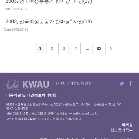
"2003, 전국여성운동가 한마당" 사진(17)
Date
2003.07.28
"2003, 전국여성운동가 한마당" 사진(18)
Date
2003.07.28
1
2
3
4
...
92
(사)한국여성단체연합
이용약관 및 개인정보처리방침
07229 서울특별시 영등포구 국회대로 55길 6 (영등포동 7가 94-59) 여성미래센터 501호 (사)
한국여성단체연합
전화 02)313-1632 / 팩스 02)313-1649 / 전자우편
Kwau@women21.or.kr
고유번호 203-82-33289 / 대표 : 양이현경, 로리주희, 이정아
국세청
성평등가족부