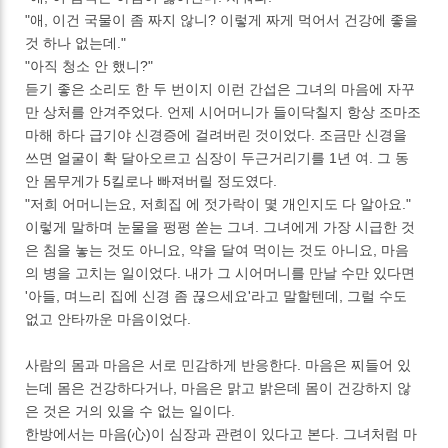
"애, 이건 국물이 좀 짜지 않니? 이렇게 짜게 먹어서 건강에 좋을
것 하나 없는데."
"아직 청소 안 했니?"
듣기 좋은 소리도 한 두 번이지 이런 간섭은 그녀의 마음에 자꾸
만 상처를 안겨주었다. 언제 시어머니가 들이닥칠지 항상 조마조
마해 하다 급기야 신경증에 걸려버린 것이었다. 조금만 신경을
쓰면 얼굴이 확 달아오르고 심장이 두근거리기를 1년 여. 그 동
안 몸무게가 5킬로나 빠져버릴 정도였다.
"저희 어머니는요, 저희집 에 젓가락이 몇 개인지도 다 알아요."
이렇게 말하며 눈물을 펑펑 쏟는 그녀. 그녀에게 가장 시급한 것
은 침을 놓는 것도 아니요, 약을 달여 먹이는 것도 아니요, 마음
의 병을 고치는 일이었다. 내가 그 시어머니를 만날 수만 있다면
'아들, 며느리 집에 신경 좀 끊으세요'라고 말할텐데, 그럴 수도
없고 안타까운 마음이었다.
사람의 몸과 마음은 서로 민감하게 반응한다. 마음은 찌들어 있
는데 몸은 건강하다거나, 마음은 맑고 밝은데 몸이 건강하지 않
은 것은 거의 있을 수 없는 일이다.
한방에서는 마음(心)이 심장과 관련이 있다고 본다. 그녀처럼 마