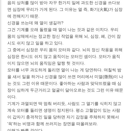
음의 상처를 많이 받아 자꾸 한가지 일에 과도한 신경을 쓰다보
면 심장에 무리가 가게 된다. 그 이유는 열 즉, 화기(火氣)가 심장
에 전해지기 때문.
신경을 쓰는데 왜 열이 생길까?
그건 기계를 오래 돌렸을 때 열이 나는 것과 같은 이치다. 우리
몸의 상체에서는 정교한 정신 작업을 위해 뇌, 심장, 폐, 간이 잠
시도 쉬지 않고 일을 하고 있다.
그 중에서 심장은 우리 몸의 모터와 같다. 뇌의 정신 작용을 위해
심장은 한시도 쉬지 않고 움직이는 모터인 셈이다. 모터가 움직
이지 않으면 뇌의 움직임은 말짱 헛 것이다.
모터를 너무 과도하게 돌리면 열이 나는 게 당연하다. 며칠씩 밤
을 새서 일을 하거나 신경을 많이 쓰면 머리에서 미열(微熱)이 나
는 것도 그런 이유 때문이다. 좋아하는 사람과 맞닥뜨렸을 때 심
장이 심하게 두근거리고 얼굴이 달아오르는 것도 그런 이유 때문
이다.
기계가 과열되면 딱 멈춰 버리듯, 사람도 그 열기를 식히지 않고
계속 모터를 돌리면 생명이 정지된다. 평소 고혈압이 있는 사람
이 갑자기 충격적인 일을 당하면 자기 감정을 주체하지 못해서
'윽'하는 비명과 함께 쓰러지는 장면을 떠올려보라.
이해가 빠를 것이다.