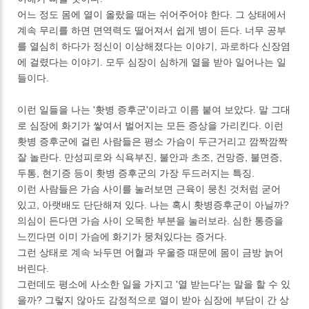
어느 정도 몸에 열이 올랐을 때는 쉬어주어야 한다. 그 상태에서
계속 무리를 하면 면역력도 떨어져서 쉽게 병이 든다. 너무 공부
를 열심히 하다가 정신이 이상해졌다는 이야기, 과로하다 신장염
에 걸렸다는 이야기. 모두 심장이 심하게 열을 받아 일어나는 일
들이다.
이런 일들을 나는 '홧병 증후군'이라고 이름 붙여 보았다. 말 그대
로 심장에 화기가 쌓여서 벌어지는 모든 증상을 가리킨다. 이런
홧병 증후군에 걸린 사람들은 평소 가슴이 두근거리고 깜짝깜짝
잘 놀란다. 만성피로와 식욕부진, 불안과 초조, 건망증, 불면증,
두통, 현기증 등이 홧병 증후군의 가장 두드러지는 특징.
이런 사람들은 가슴 사이를 눌러보면 근육이 뭉친 것처럼 굳어
있고, 아랫배도 단단해져 있다. 나는 혹시 홧병증후군이 아닐까?
의심이 든다면 가슴 사이 오목한 부분을 눌러보라. 심한 통증을
느낀다면 이미 가슴에 화기가 뭉쳐있다는 증거다.
그런 상태로 계속 놔두면 어혈과 우울증 때문에 몸이 금방 늙어
버린다.
그런데도 평소에 사소한 일을 가지고 '열 받는다'는 말을 할 수 있
을까? 그렇지 않아도 감정적으로 열이 받아 심장에 부담이 간 상