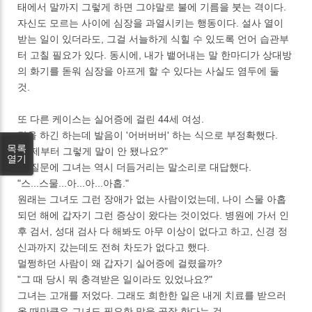
태에서 말까지 그렇게 하면 그야말로 불에 기름을 붓는 격이다.
자신도 모르는 사이에 심장을 과열시키는 행동이다. 설사 열이
받는 일이 있더라도, 그걸 서늘하게 식힐 수 있도록 언어 습관부
터 고칠 필요가 있다. 동시에, 내가 뱉어내는 말 한마디가 상대방
의 화기를 돋워 심장을 아프게 할 수 있다는 사실도 염두에 둘
것.
또 다른 케이스는 실어증에 걸린 44세 여성.
말을 하긴 하는데 발음이 '어버버버' 하는 식으로 부정확했다.
목록
"언제부터 그렇게 말이 안 됐나요?"
열기
내 질문에 그녀는 역시 더듬거리는 말소리로 대답했다.
"스...스물...아...아...아홉."
원래는 그녀도 그런 장애가 없는 사람이었는데, 나이 스물 아홉
되던 해에 갑자기 그런 증상이 왔다는 것이었다. 병원에 가서 인
후 검서, 성대 검사 다 해봐도 아무 이상이 없다고 하고, 신경 정
신과까지 갔는데도 전혀 차도가 없다고 했다.
멀쩡하던 사람이 왜 갑자기 실어증에 걸렸을까?
"그 때 당시 뭐 충격받은 일이라도 있었나요?"
그녀는 고개를 저었다. 그래도 희한한 일은 내게 치료를 받으러
올 때만큼은 그녀도 필요한 말을 곧잘 한다는 것.