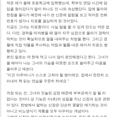
작은 애가 올해 초등학교에 입학했는데, 학부모 면담 시간에 담
임을 찾아갔다가 말이 하나도 안 나와 속상했단다. 집에 돌아와
한참을 울다가 예전에 내가 쓴 신문에 칼럼을 보고 적어둔 전화
번호가 생각나 치료를 결심하게 된 것이었다.
지금도 그녀는 치료중이다. 사실 말을 할 수 있게 만드는 약은 없
다. 다만, 경락을 따져봤을 때 열이 자꾸 심장으로 올라가 경락이
막히는 것이 확실하므로 열을 내려주는 처방을 했다. 그리고 경
혈에 직접 약물을 주사하는 약침과 헬륨-네온 레이저 치료도 병
행하고 있다.
본인 말로는 약 한재 먹고 나서 많이 편안해졌다고 한다. 그녀가
올 때마다 나는 그녀의 가슴을 따뜻한 손으로 쓸어주고 마음을
풀어주고 애쓴다.
"이건 아주머니가 스스로 고쳐야 할 병이에요. 집에서 천천히 소
리내어 책 읽는 연습을 꾸준히 하세요."
걱정 되는 건, 그녀의 짓눌린 감정 때문에 부부관계가 잘 될 리
없다는 것이다.성 기능은 수(水)의 성질을 지닌 신장과 깊은 관련
이 있다. 한방에서 말하는 신장은 단순히 콩팥만 얘기하는 것이
아니고 비뇨생식기 계통을 모두 아우러는 개념이다.
그런데 심장의 열이 비정상적으로 높아지면, 우리 몸 속의 모든