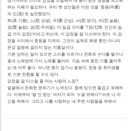
생기더라도 스스로 감정을 조절해서 내 몸이 받는 영향을 최소화
하는 지혜가 필요하다. 우리 옛 성인들은 이런 것을 '중용(中庸)
의 도(道)'로 실천했었다.
희(喜:기쁨), 노(怒:성냄), 우(憂:근심), 사(思:생각), 비(悲:슬픔),
경(驚:놀람), 공(恐:두려움). 이 일곱 가지를 '7정(七情: 인간의 일
곱 가지 감정)'이라고 하는데, 이 감정을 잘 다스려야 한다. 이 감
정들 사이에서 중용을 지켜라. 그것이 실제로 화병 뿐만 아니라
온갖 질병에 걸리지 않는 지름길이다.
기분 상하는 일이 있으면 소리를 지르거나 전화로 수다를 떨거나
동네 노래방에 가서 노래를 불러라. 가슴 속에 뭉친 기를 풀어주
는 데 아주 좋다. 아니면 종이 접기나 꽃꽂이, 운동 등 취미생활
로 기분 전환을 할 수도 있다.
감정을 잘 다스릴 줄 아는 사람의 느낌?
얼굴에서 온화한 분위기가 느껴진다. 함께 있으면 즐겁고 유쾌하
다. 이제부터 '열 안 받는' 여자가 되자. 누굴 위해서? 바로 나 자
신을 위해서. 그리고 나를 사랑하는 내 주변 사람들을 위해서.