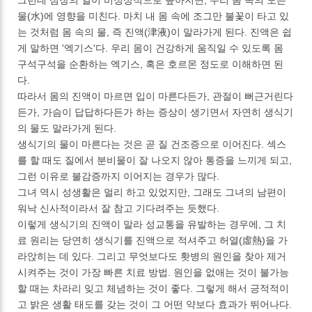
물(水)에 영향을 미친다. 마치 내 몸 속에 조그만 불꽃이 타고 있
는 것처럼 몸 속의 물, 즉 진액(津液)이 말라가게 된다. 진액은 쉽
게 말하면 '엑기스'다. 우리 몸이 건강하게 움직일 수 있도록 몸
구석구석을 순환하는 엑기스, 혹은 호르몬 정도로 이해하면 된
다.
따라서 몸의 진액이 마르면 입이 마른다든가, 관절이 뻐근거린다
든가, 가슴이 답답하다든가 하는 증상이 생기면서 자연히 생식기
의 물도 말라가게 된다.
생식기의 물이 마른다는 것은 곧 질 건조증으로 이어진다. 섹스
를 할 때도 질에서 분비물이 잘 나오지 않아 통증을 느끼게 되고,
그런 이유로 불감증까지 이어지는 경우가 많다.
그녀 역시 성생활은 멀리 하고 있었지만, 그래도 그녀의 남편이
워낙 신사적이라서 잘 참고 기다려주는 듯했다.
이렇게 생식기의 진액이 말라 성교통을 유발하는 경우에, 그 치
료 원리는 당연히 생식기를 진액으로 적셔주고 허열(虛熱)을 가
라앉히는 데 있다. 그리고 무엇보다도 홧병의 원인을 찾아 제거
시켜주는 것이 가장 빠른 치료 방법. 원인을 없애는 것이 불가능
할 때는 차라리 잊고 체념하는 것이 좋다. 그렇게 해서 긍적적이
고 밝은 생활 태도를 갖는 것이 그 어떤 약보다 효과가 뛰어나다.