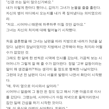
"신경 쓰는 일이 많으신가봐요."
내가 이렇게 한마디 했더니, 갑자기 그녀가 눈물을 줄줄 흘린다.
자신의 병이 어디에서 오는지를 내가 콕 짚어냈다는 의미였으리
라.
"저요...시어머니 때문에 하루하루 미칠 것만 같아요."
그녀는 자신의 처지에 대해 털어놓기 시작했다.
처음 결혼했을 때 그녀는 남편을 따라 지방으로 내려가 3년을 살
았다. 남편이 장남이었지만 지방에서 근무해야 하는 처지라 어쩔
수가 없었던 것.
그래도 한 달에 한 번씩은 시댁에 인사를 갔는데, 가끔씩 보는 시
어머니가 그렇게 잘 해 줄 수가 없더란다. 정말 '고부 갈등이라는
말이 왜 생겼을까?'하는 생각이 들 정도로 행복한 나날이었다.
그런데 1년 전 남편이 다시 서울로 발령이 나면서 화단이 시작됐
다.
"얘, 우리 옆으로 이사와서 살아라."
시어머니 말씀에 그 동안 든 정도 있고 해서 기쁜 마음으로 이사
를 갔단다. 그랬는데, 시어머니가 아침 저녁으로 들락거리면서
집안 일에 간섭을 하기 시작한 것이다.
"얘, 이 음식은 아범이 싫어한다. 치워라."