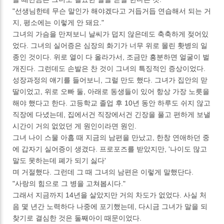
"선생님한테 무슨 말인가 해야겠다고 거듭거듭 연습해서 되는 거
지, 평소에는 이렇게 안 돼요."
그녀의 가슴을 만져보니 날씨가 덥지 않은데도 축축하게 젖어있
었다. 그녀의 실어증은 심장의 화기가 너무 위로 몰린 홧병의 일
종인 것이다. 위로 열이 다 올라가서, 조금만 흥분하면 얼굴이 벌
개진다. 그런데도 손발은 찬 것이 그녀의 특징적인 증상이었다.
성장과정의 얘기를 들어보니, 그럴 만도 했다. 그녀가 집안의 맏
딸이었고, 위로 오빠 둘, 아래로 동생들이 있어 항상 가장 노릇을
해야 했다고 한다. 고등학교 졸업 후 10년 동안 하루도 쉬지 않고
직장에 다녔는데, 집에서건 직장에서건 긴장을 풀고 편하게 보낼
시간이 거의 없었던 게 원인이라면 원인.
그녀 나이 스물 아홉 때 지금의 남편을 만났고, 한창 연애하던 중
에 갑자기 실어증이 생겼다. 프로포즈를 받았지만, '나이도 많고
말도 못하는데 폐가 되기 싫다'
며 거절했다. 그런데 그 때 그녀의 남편은 이렇게 말했단다.
"사랑의 힘으로 그 병을 고쳐봅시다."
그래서 지금까지 14년을 살았지만 거의 차도가 없었다. 사실 처
음 몇 년간 노력하다 나중에 포기했는데, 다시금 그녀가 말을 되
찾기로 결심한 것은 둘째아이 때문이었다.