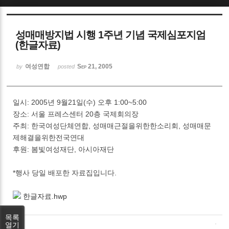
Sketchbook5, 스케치북5
성매매방지법 시행 1주년 기념 국제심포지엄
(한글자료)
여성연합
Sep 21, 2005
by
posted
Sketchbook5, 스케치북5
일시: 2005년 9월21일(수) 오후 1:00~5:00
장소: 서울 프레스센터 20층 국제회의장
주최: 한국여성단체연합, 성매매근절을위한한소리회, 성매매문
제해결을위한전국연대
후원: 봄빛여성재단, 아시아재단
*행사 당일 배포한 자료집입니다.
한글자료.hwp
목록
열기