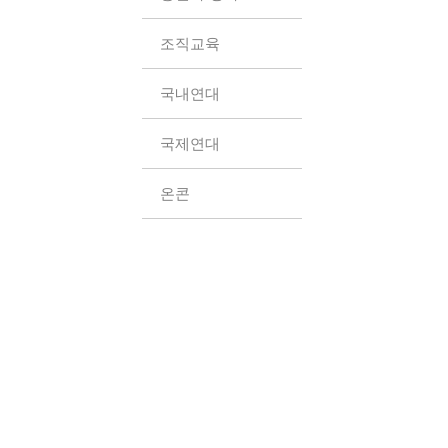
조직교육
국내연대
국제연대
온콘