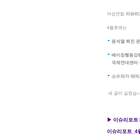
여성연합
이슈리포
4월호에는
윤석열 퇴진 운
베이징행동강령 
국제연대센터
소수자가 약자가
세 글이 실렸습니
▶ 이슈리포트 
이슈리포트_4월