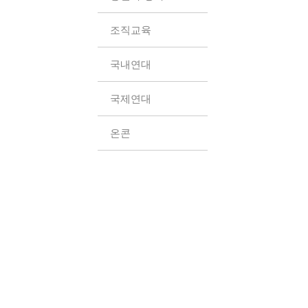
조직교육
국내연대
국제연대
온콘