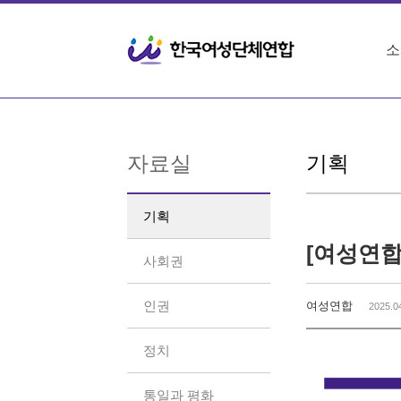
Sketchbook5, 스케치북5
Sketchbook5, 스케치북5
소
자료실
기획
기획
[여성연합
사회권
인권
여성연합
2025.0
정치
통일과 평화