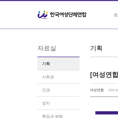
Sketchbook5, 스케치북5
Sketchbook5, 스케치북5
소
자료실
기획
기획
[여성연합
사회권
인권
여성연합
2025.0
정치
통일과 평화