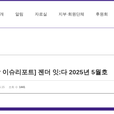
개
알림
자료실
지부·회원단체
후원회
 이슈리포트] 젠더 잇:다 2025년 5월호
5.15
조회 수
1441