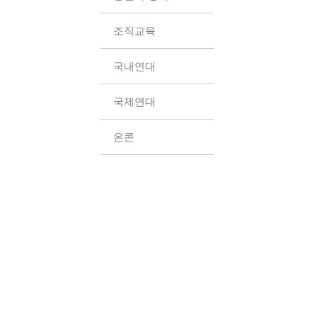
조직교육
국내연대
국제연대
온콘