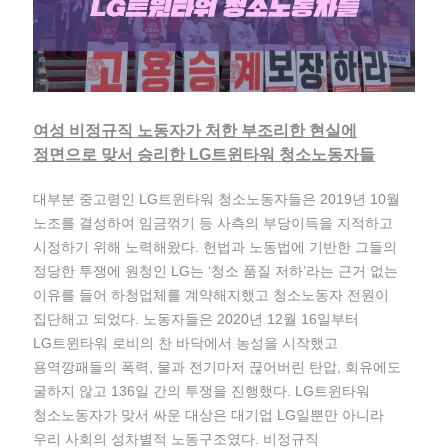
여성 비정규직 노동자가 처한 부조리한 현실에
정면으로 맞서 승리한 LG트윈타워 청소노동자들
대부분 중고령인 LG트윈타워 청소노동자들은 2019년 10월
노조를 결성하여 임금꺾기 등 사측의 부당이득을 지적하고
시정하기 위해 노력해왔다. 헌법과 노동법에 기반한 그들의
정당한 투쟁에 원청인 LG는 ‘청소 품질 저하’라는 근거 없는
이유를 들어 하청업체를 계약해지했고 청소노동자 전원이
집단해고 되었다. 노동자들은 2020년 12월 16일부터
LG트윈타워 로비의 찬 바닥에서 농성을 시작했고
용역깡패들의 폭력, 물과 전기마저 끊어버린 탄압, 회유에도
굴하지 않고 136일 간의 투쟁을 진행했다. LG트윈타워
청소노동자가 맞서 싸운 대상은 대기업 LG일뿐만 아니라
우리 사회의 성차별적 노동구조였다. 비정규직