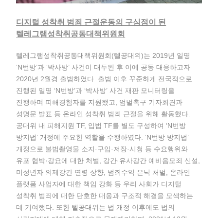
디지털 성착취 범죄 근절운동의 구심점이 된
텔레그램성착취공동대책위원회
텔레그램성착취공동대책위원회(텔공대위)는 2019년 일명
‘N번방’과 ‘박사방’ 사건이 대두된 후 이에 공동 대응하고자
2020년 2월경 출범하였다. 출범 이후 꾸준하게 전국적으로
진행된 일명 ‘N번방’과 ‘박사방’ 사건 재판 모니터링을
진행하며 피해경험자를 지원했고, 엄벌촉구 기자회견과
성명문 발표 등 온라인 성착취 범죄 근절을 위해 활동했다.
공대위 내 피해지원 TF, 입법 TF를 별도 구성하여 ‘N번방
방지법’ 개정에 주요한 역할을 수행하였다. ‘N번방 방지법’
개정으로 불법촬영물 소지·구입·저장·시청 등 수요행위와
유포 협박·강요에 대한 처벌, 강간·유사강간 예비음모죄 신설,
미성년자 의제강간 연령 상향, 범죄수익 은닉 처벌, 온라인
플랫폼 사업자에 대한 책임 강화 등 우리 사회가 디지털
성착취 범죄에 대한 단호한 대응과 구조적 해결을 모색하는
데 기여했다. 또한 텔공대위는 법 개정 이후에도 법의