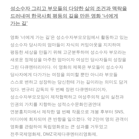
성소수자 그리고 부모들의 다양한 삶의 조건과 맥락을
드러내며 한국사회 평등의 길을 만든 영화 ‘너에게
가는 길’
영화 ‘너에게 가는 길’은 성소수자부모모임에서 활동하고 있는
성소수자 당사자의 엄마들이 자식의 커밍아웃을 지지하며
평등한 세상을 만들기 위해 고군분투하며 성소수자 부모라는
새로운 정체성을 마주한 엄마이자 여성인 당사자들의 성장을
그린 다큐멘터리이다. 이 영화의 제목은 부모들이 성소수자
당사자에게 다가가는 여정을 의미할 뿐만 아니라 부모들
스스로 변하고 성장하는 당신한테 가는 길이라는 의미도 담겨
있다. 변규리 감독의 두 번째 장편 다큐멘터리이자,
성소수자부모모임이 제작협력하고 여성주의적 삶의 실천과
인권의 가치를 지향하는 성적소수문화인권연대
연분홍치마에서 제작한 열 번째 작품으로 개봉 후부터 SNS,
미디어에 회자되며 큰 반향을 일으켰다. 약 2만여 명의 관객이
영화를 관람하여 독립영화로는 큰 성과를 거두었고
전주국제영화제, DMZ국제다큐멘터리영화제,