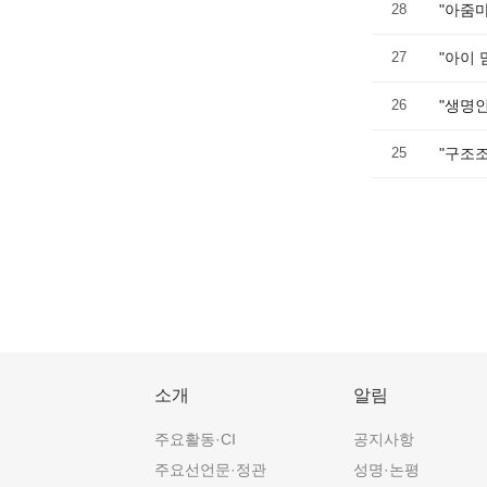
28
"아줌마
27
"아이
26
"생명인
25
"구조
소개
알림
주요활동·CI
공지사항
주요선언문·정관
성명·논평