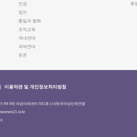
인권
후
정치
통일과 평화
조직교육
국내연대
국제연대
온콘
이용약관 및 개인정보처리방침
가 94-59) 여성미래센터 501호 (사)한국여성단체연합
omen21.or.kr
정아