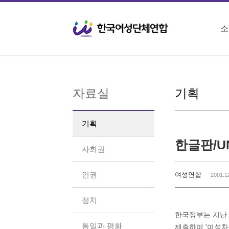
Sketchbook5, 스케치북5
Sketchbook5, 스케치북5
소
자료실
기획
기획
한글판/U
사회권
인권
여성연합
2001.1
정치
한국정부는 지난 
통일과 평화
제출하여 '여성차별