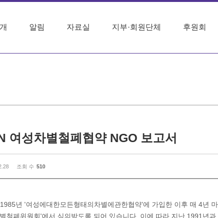
개
알림
자료실
지부·회원단체
후원회
N 여성차별철폐협약 NGO 보고서
2.28
조회 수
510
1985년 '여성에대한모든형태의차별에관한협약'에 가입한 이후 매 4년 
철폐위원회'에서 심의받도록 되어 있습니다. 이에 따라 지난 1991년과 19