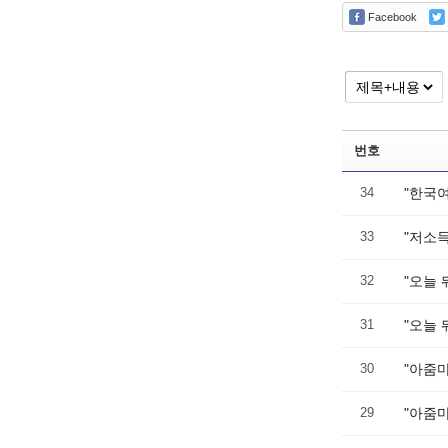
Facebook
번호
34
"한국
33
"저소
32
"오늘 
31
"오늘 
30
"아줌마
29
"아줌마