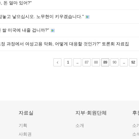
, 돈 얼마 있어?"
 맘놓고 낳으십시오. 노무현이 키우겠습니다."
 쌀 미국에 내줄 겁니까?"
조정 과정에서 여성고용 악화, 어떻게 대응할 것인가?" 토론회 자료집
1
...
87
88
89
90
...
92
자료실
지부·회원단체
후
기획
소개
소
사회권
소