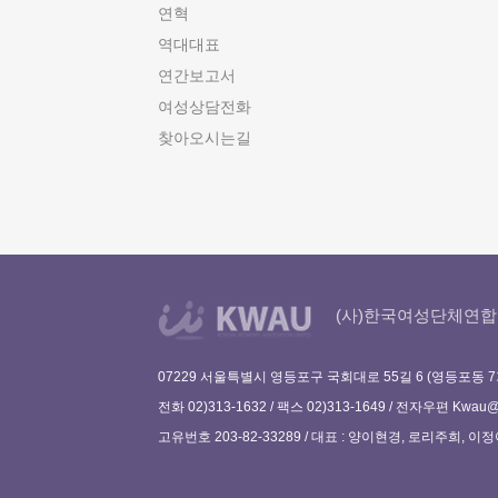
연혁
역대대표
연간보고서
여성상담전화
찾아오시는길
(사)한국여성단체연합
07229 서울특별시 영등포구 국회대로 55길 6 (영등포동 7
전화 02)313-1632 / 팩스 02)313-1649 / 전자우편
Kwau@w
고유번호 203-82-33289 / 대표 : 양이현경, 로리주희, 이