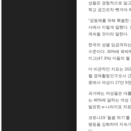
성들은 경험적으로 알고 
학교 공간조차 뺏겨야 
"공동체를 위해 특별한 
사에서 이렇게 말했다.
계속될 것이라 말한다.
한국의 성별 임금격차는 28
수준이다. 30%에 육박
이고(47.3%) 이들의 
더 비관적인 지표는 202
월 경제활동인구조사 근로
중에서 여성이 27만 9천
과거에는 여성들은 대를 
는 40%에 달하는 여
발표한 e-나라지표 자료,
코로나19 '돌봄 위기'
평등을 강화하며 지속가
다.