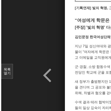
[기획연재] 빛의 혁명,
"여성에게 학문은 
[주장] '빛의 혁명'
김민문정 한국여성단체
지난 7일 성신여대와 
물이 "여자에게 학문은 
고 이메일을 교직원에게
군·경찰, 소방 합동수
목록
전당인 학교에 군을 포
열기
새 정부가 출범했지만 
을 견디며 그 공포와 불
위해, 차별과 혐오를 걷
수색 결과 테러 협박이
들의 일상 깊숙이 자리하