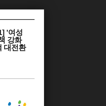
] '여성
책 강화
책 대전환