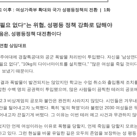
 그 이후 : 여성가족부 확대와 국가 성평등정책의 전환 | 1화
필요 없다"는 위협, 성평등 정책 강화로 답해야
 다음은, 성평등정책 대전환이다
연합 상임대표
광주여대에 경찰특공대와 공군 폭발물 처리반이 투입됐다. 자신을 '남성연대
필요 없다", "10kg의 다이너마이트를 설치했다," "많은 여성을 죽일 것이
 보냈기 때문이다.
색 결과 폭발물이 발견되지는 않았지만 학교는 수업 취소와 출입통제 조치를
함한 수백 명의 공권력이 투입됐으며, 많은 사람들이 끔찍한 테러의 공포에
12.3 비상계엄의 공포와 불안은 완전히 사라지지 않았다. 시민들은 겨우
안을 털어내고자 노력했다. 특히 '빛의 혁명'이라 불렸던 2030 여성들은
어내고자 끈질기게 버텼다. 그 이유는 이번 테러 예고 사건과 무관하지 않
었지만 언제 여성이라는 이유로 폭행을 당할지, 언제 죽임을 당할지 모르는
고 있다. 그런 현실을 바꿀 유일한 길은 모두의 존엄을 보장하는 성 평