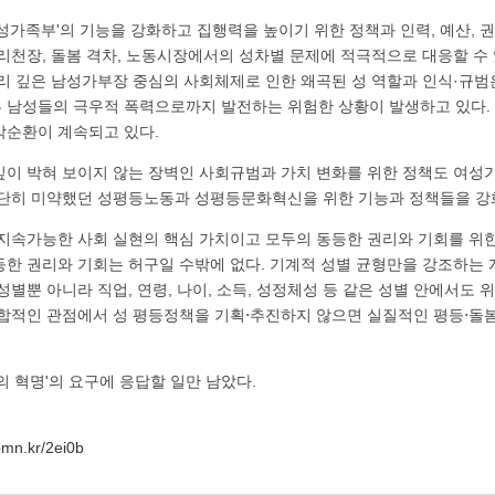
성가족부'의 기능을 강화하고 집행력을 높이기 위한 정책과 인력, 예산, 
유리천장, 돌봄 격차, 노동시장에서의 성차별 문제에 적극적으로 대응할 수
뿌리 깊은 남성가부장 중심의 사회체제로 인한 왜곡된 성 역할과 인식·규범
 남성들의 극우적 폭력으로까지 발전하는 위험한 상황이 발생하고 있다. 
악순환이 계속되고 있다.
깊이 박혀 보이지 않는 장벽인 사회규범과 가치 변화를 위한 정책도 여성
대단히 미약했던 성평등노동과 성평등문화혁신을 위한 기능과 정책들을 강
 지속가능한 사회 실현의 핵심 가치이고 모두의 동등한 권리와 기회를 위한
등한 권리와 기회는 허구일 수밖에 없다. 기계적 성별 균형만을 강조하는 
성별뿐 아니라 직업, 연령, 나이, 소득, 성정체성 등 같은 성별 안에서도 
통합적인 관점에서 성 평등정책을 기획⋅추진하지 않으면 실질적인 평등⋅돌
의 혁명'의 요구에 응답할 일만 남았다.
/omn.kr/2ei0b