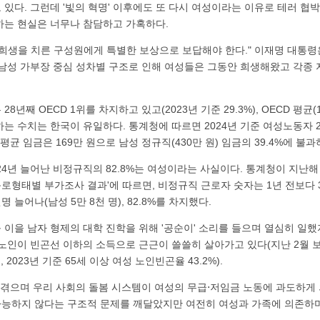
있다. 그런데 '빛의 혁명' 이후에도 또 다시 여성이라는 이유로 테러 협
하는 현실은 너무나 참담하고 가혹하다.
희생을 치른 구성원에게 특별한 보상으로 보답해야 한다." 이재명 대통령
 남성 가부장 중심 성차별 구조로 인해 여성들은 그동안 희생해왔고 각종 
년째 OECD 1위를 차지하고 있고(2023년 기준 29.3%), OECD 평균(1
하는 수치는 한국이 유일하다. 통계청에 따르면 2024년 기준 여성노동자 
월 평균 임금은 169만 원으로 남성 정규직(430만 원) 임금의 39.4%에 불과
4년 늘어난 비정규직의 82.8%는 여성이라는 사실이다. 통계청이 지난해 10
형태별 부가조사 결과'에 따르면, 비정규직 근로자 숫자는 1년 전보다 3
명 늘어나(남성 5만 8천 명), 82.8%를 차지했다.
이을 남자 형제의 대학 진학을 위해 '공순이' 소리를 들으며 열심히 일했
성 노인이 빈곤선 이하의 소득으로 근근이 쓸쓸히 살아가고 있다(지난 2월
 2023년 기준 65세 이상 여성 노인빈곤율 43.2%).
를 겪으며 우리 사회의 돌봄 시스템이 여성의 무급⋅저임금 노동에 과도하게 
능하지 않다는 구조적 문제를 깨달았지만 여전히 여성과 가족에 의존하