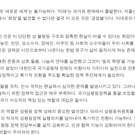
채 '새로운 세계'는 불가능하다. '미래'는 과거와 현재에서 출발한다. 저
서 '희망'을 발견할 수 없다면 결국 이 모든 것은 '공염불'이다. 이대로
 것은 이 단단한 성 불평등 구조와 참혹한 현실이 바뀔 수 있다는 희망이다
 농민, 빈민, 성소수자, 장애인, 이주민 등 사회적 소수자들이 우리 사회
모든 권력은 시민으로부터 나온다는 헌법 문구가 살아 움직이게 하는 존재
한 존중과 상호 돌봄, 나눔의 연대를 실천했고 그것이 '빛의 혁명'을 가
연대의 광장이 대한민국 국가공동체 전체의 지향이자 가치이자 실천으로 전환
등정책이고 획기적 전환을 주도할 확실한 정책 추진체계가 필요하다.
 돌봄 격차, 인식 격차는 현실에서 심각한 문제를 발생시키고 있다. 그러
결하기 위한 정책적 접근은 매우 부족하다. 국가성평등정책을 총괄⋅조정할
 국가 지도자의 책임 있는 역할과 개입은 필수다.
의 역할은 성평등 정책 성패의 중요한 열쇠였다. 따라서 성평등위원회를
의 적극적 성평등정책 실행의지를 담아내야 획기적인 전환이 가능하다. 모
평등 정책 전담부서를 설치·강화하고, 민관 협력 기능이 강화되어야 한다
역할이 주어져야 한다.