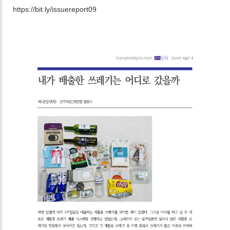
https://bit.ly/issuereport09