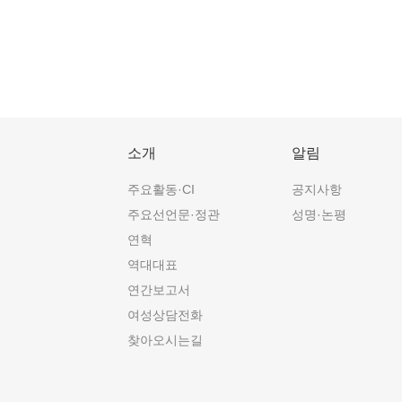
소개
알림
주요활동·CI
공지사항
주요선언문·정관
성명·논평
연혁
역대대표
연간보고서
여성상담전화
찾아오시는길