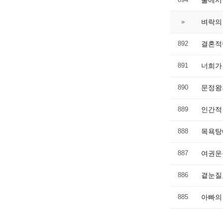
물에서
»
벼락의
892
결혼적
891
너희가
890
문정왕
889
인간적
888
목욕탕
887
여권운
886
곁눈질
885
아빠의