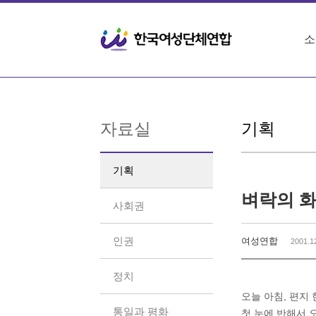
Sketchbook5, 스케치북5
Sketchbook5, 스케치북5
소
자료실
기획
기획
벼락의 
사회권
인권
여성연합
2001.1
정치
오늘 아침, 편지
통일과 평화
첫 눈에 반해서 