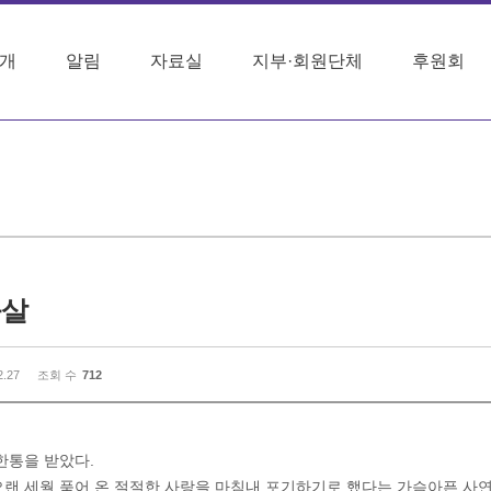
개
알림
자료실
지부·회원단체
후원회
화살
2.27
조회 수
712
 한통을 받았다.
오랜 세월 품어 온 절절한 사랑을 마침내 포기하기로 했다는 가슴아픈 사