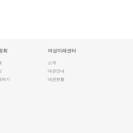
원회
여성미래센터
개
소개
식
대관안내
원하기
대관현황