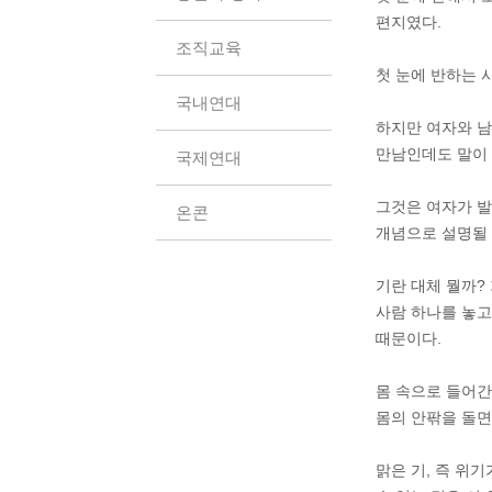
편지였다.
조직교육
첫 눈에 반하는 사
국내연대
하지만 여자와 남
만남인데도 말이 
국제연대
그것은 여자가 발
온콘
개념으로 설명될 
기란 대체 뭘까?
사람 하나를 놓고
때문이다.
몸 속으로 들어간
몸의 안팎을 돌면
맑은 기, 즉 위