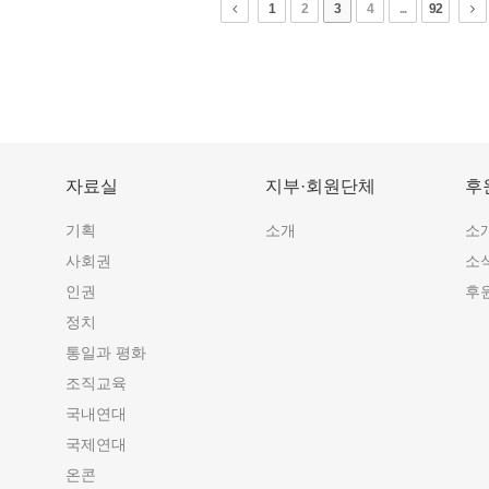
1
2
3
4
...
92
자료실
지부·회원단체
후
기획
소개
소
사회권
소
인권
후
정치
통일과 평화
조직교육
국내연대
국제연대
온콘