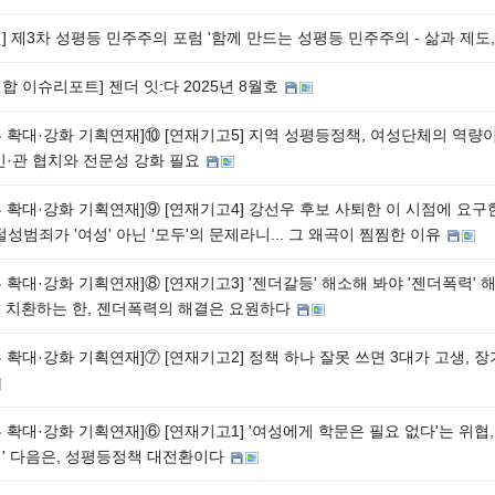
] 제3차 성평등 민주주의 포럼 '함께 만드는 성평등 민주주의 - 삶과 제도
합 이슈리포트] 젠더 잇:다 2025년 8월호
 확대·강화 기획연재]⑩ [연재기고5] 지역 성평등정책, 여성단체의 역량
민·관 협치와 전문성 강화 필요
 확대·강화 기획연재]⑨ [연재기고4] 강선우 후보 사퇴한 이 시점에 요구
털성범죄가 '여성' 아닌 '모두'의 문제라니... 그 왜곡이 찜찜한 이유
 확대·강화 기획연재]⑧ [연재기고3] '젠더갈등' 해소해 봐야 '젠더폭력' 해
로 치환하는 한, 젠더폭력의 해결은 요원하다
 확대·강화 기획연재]⑦ [연재기고2] 정책 하나 잘못 쓰면 3대가 고생, 
 확대·강화 기획연재]⑥ [연재기고1] '여성에게 학문은 필요 없다'는 위협,
명' 다음은, 성평등정책 대전환이다