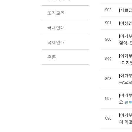
902
[자료집
조직교육
901
[여성연
국내연대
[여가부
900
국제연대
열악, 
[여가부
온콘
899
- 디지
[여가부
898
등'으
[여가부
897
요
[여가부
896
의 혁