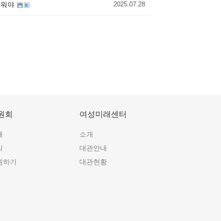
로세워야
2025.07.28
원회
여성미래센터
개
소개
식
대관안내
원하기
대관현황