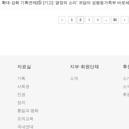
 확대·강화 기획연재]⑤ [기고] ‘광장의 소리’ 귀담아 성평등가족부 바
1
2
3
4
...
92
자료실
지부·회원단체
후
기획
소개
소
사회권
소
인권
후
정치
통일과 평화
조직교육
국내연대