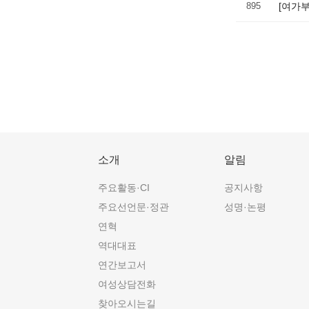
895
[여가부
소개
알림
주요활동·CI
공지사항
주요선언문·정관
성명·논평
연혁
역대대표
연간보고서
여성상담전화
찾아오시는길