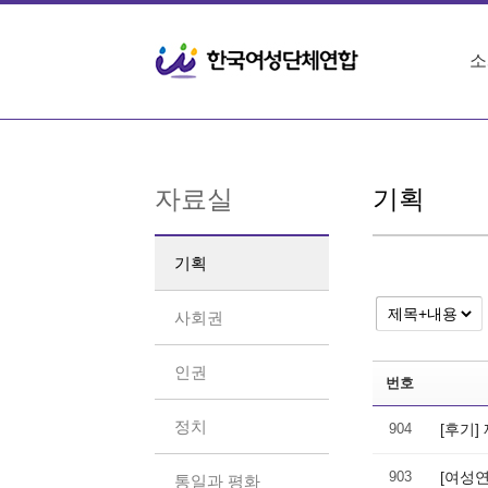
Sketchbook5, 스케치북5
Sketchbook5, 스케치북5
소
자료실
기획
기획
사회권
인권
번호
정치
904
[후기]
903
[여성연
통일과 평화