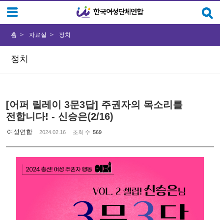
Sketchbook5, 스케치북5
Sketchbook5, 스케치북5
홈
자료실
정치
정치
[어퍼 릴레이 3문3답] 주권자의 목소리를
전합니다! - 신승은(2/16)
여성연합
2024.02.16
조회 수
569