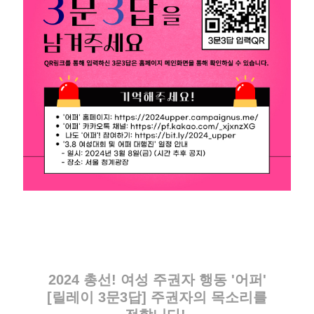
2024 총선! 여성 주권자 행동 '어퍼'
[릴레이 3문3답] 주권자의 목소리를