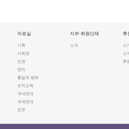
자료실
지부·회원단체
후
기획
소개
소
사회권
소
인권
후
정치
통일과 평화
조직교육
국내연대
국제연대
온콘