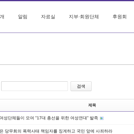
개
알림
자료실
지부·회원단체
후원회
검색
제목
 여성단체들이 모여 "17대 총선을 위한 여성연대" 발족
은 당무회의 폭력사태 책임자를 징계하고 국민 앞에 사죄하라