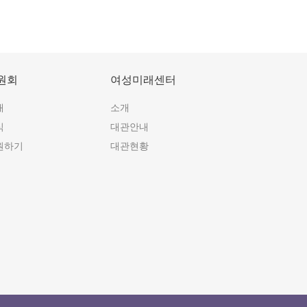
원회
여성미래센터
개
소개
식
대관안내
원하기
대관현황