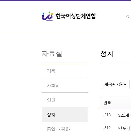
Sketchbook5, 스케치북5
Sketchbook5, 스케치북5
소
자료실
정치
기획
사회권
인권
번호
정치
313
321개
312
민주당
통일과 평화