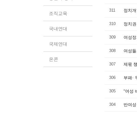
311
정치개
조직교육
310
정치권
국내연대
309
여성정
국제연대
308
여성들
온콘
307
제몫 
306
부패· 
305
"여성 
304
반여성