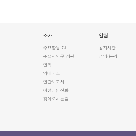
소개
알림
주요활동·CI
공지사항
주요선언문·정관
성명·논평
연혁
역대대표
연간보고서
여성상담전화
찾아오시는길