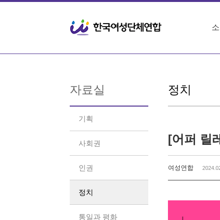
Sketchbook5, 스케치북5
Sketchbook5, 스케치북5
소
자료실
정치
기획
[어퍼 릴레
사회권
인권
여성연합
2024.0
정치
통일과 평화