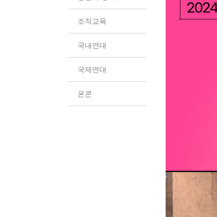
조직교육
국내연대
국제연대
온콘