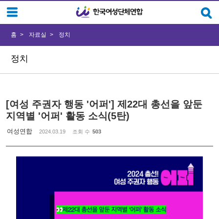
Sketchbook5, 스케치북5
Sketchbook5, 스케치북5
홈
자료실
정치
정치
[여성 주권자 행동 '어퍼'] 제22대 총선을 앞둔
지역별 '어퍼' 활동 소식(5탄)
여성연합
2024.03.19
조회 수
503