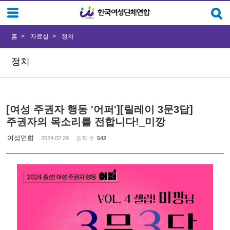
Sketchbook5, 스케치북5
Sketchbook5, 스케치북5
홈
자료실
정치
정치
[여성 주권자 행동 '어퍼'][릴레이 3문3답]
주권자의 목소리를 전합니다!_미깡
여성연합
2024.02.29
조회 수
542