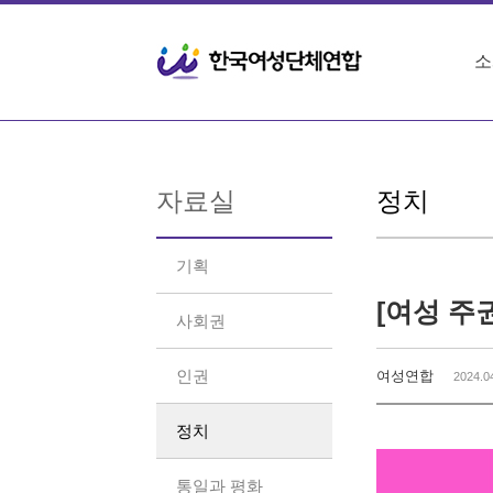
Sketchbook5, 스케치북5
Sketchbook5, 스케치북5
소
자료실
정치
기획
[여성 주권
사회권
인권
여성연합
2024.0
정치
통일과 평화