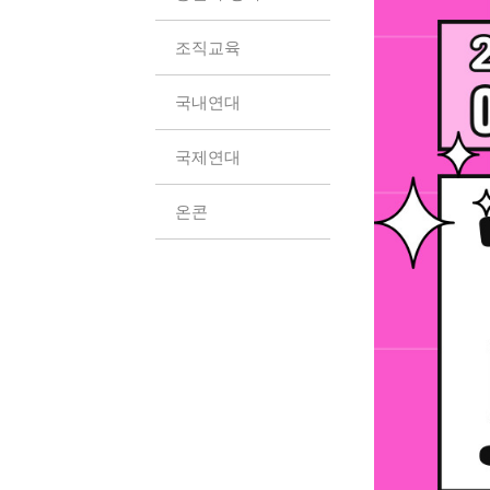
조직교육
국내연대
국제연대
온콘