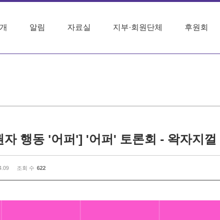
개
알림
자료실
지부·회원단체
후원회
자 행동 '어퍼'] '어퍼' 토론회 - 왁자지껄
4.09
조회 수
622