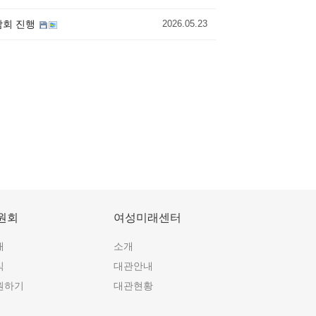
담회 진행
2026.05.23
원회
여성미래센터
개
소개
식
대관안내
원하기
대관현황