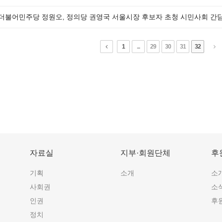
] 더불어민주당 정원오, 정의당 권영국 서울시장 후보자 초청 시민사회 간
1
...
29
30
31
32
자료실
지부·회원단체
후
기획
소개
소
사회권
소
인권
후
정치