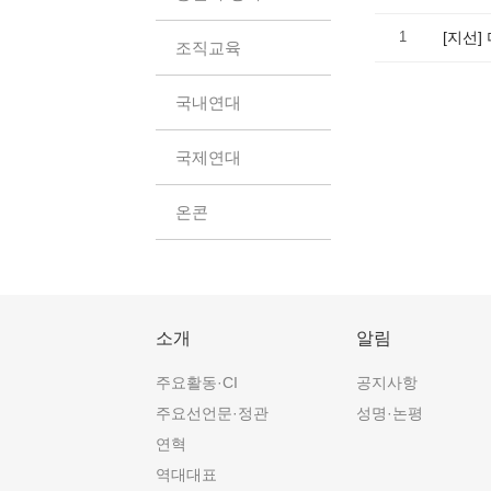
1
[지선
조직교육
국내연대
국제연대
온콘
소개
알림
주요활동·CI
공지사항
주요선언문·정관
성명·논평
연혁
역대대표