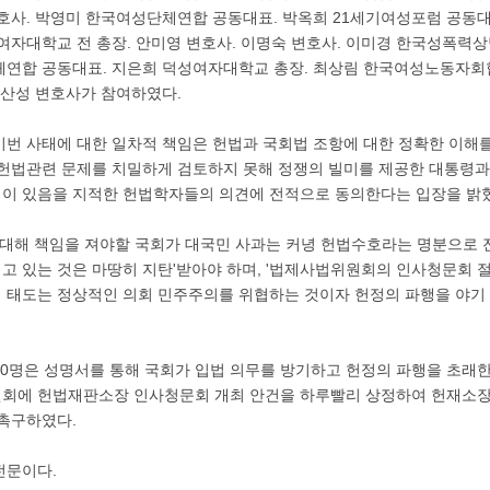
변호사. 박영미 한국여성단체연합 공동대표. 박옥희 21세기여성포럼 공동
여자대학교 전 총장. 안미영 변호사. 이명숙 변호사. 이미경 한국성폭력상
체연합 공동대표. 지은희 덕성여자대학교 총장. 최상림 한국여성노동자회협
황산성 변호사가 참여하였다.
이번 사태에 대한 일차적 책임은 헌법과 국회법 조항에 대한 정확한 이해를
 헌법관련 문제를 치밀하게 검토하지 못해 정쟁의 빌미를 제공한 대통령과
이 있음을 지적한 헌법학자들의 의견에 전적으로 동의한다는 입장을 밝
에 대해 책임을 져야할 국회가 대국민 사과는 커녕 헌법수호라는 명분으로
고 있는 것은 마땅히 지탄'받아야 하며, '법제사법위원회의 인사청문회 
 태도는 정상적인 의회 민주주의를 위협하는 것이자 헌정의 파행을 야기
20명은 성명서를 통해 국회가 입법 의무를 방기하고 헌정의 파행을 초래
회에 헌법재판소장 인사청문회 개최 안건을 하루빨리 상정하여 헌재소장
 촉구하였다.
전문이다.