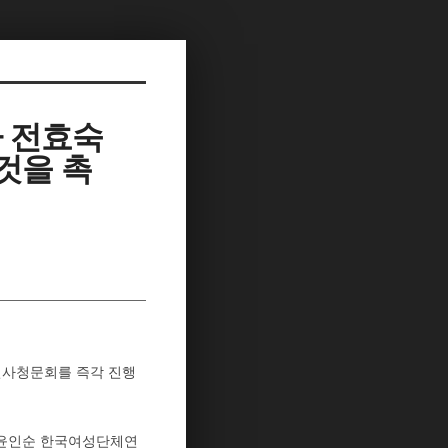
가 전효숙
것을 촉
 인사청문회를 즉각 진행
남윤인순 한국여성단체연