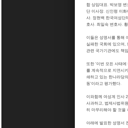
합 상임대표. 박보영 
단 이사장. 신인령 이화
사. 정현백 한국여성단
호사. 최일숙 변호사. 
이들은 성명서를 통해 
실패한 국회에 있으며,
관련 국가기관에도 책임
또한 '이번 모든 사태
를 계속적으로 지연시키
쇄하고 있는 한나라당의
동'이라고 평가했다.
이와함께 여성계 인사 
사과하고, 법제사법위원
히 마무리해야 할 것을
아래에 발표한 성명서 