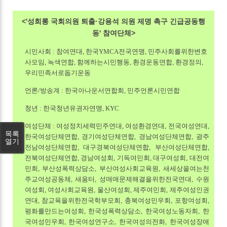
<'성희롱 국회의원 퇴출·강용석 의원 제명 촉구 긴급공동행
동' 참여단체>
시민사회 : 참여연대, 한국YMCA전국연맹, 민주사회를위한변호
사모임, 녹색연합, 함께하는시민행동, 환경운동연합, 환경정의,
우리민족서로돕기운동
언론/방송계 : 한국아나운서연합회, 민주언론시민연합
청년 : 한국청년유권자연맹, KYC
여성단체 : 여성정치세력민주연대, 여성환경연대, 전국여성연대,
목록
한국여성단체연합, 경기여성단체연합, 경남여성단체연합, 광주
열기
전남여성단체연합, 대구경북여성단체연합, 부산여성단체연합,
전북여성단체연합, 경남여성회, 기독여민회, 대구여성회, 대전여
민회, 부산성폭력상담소, 부산여성사회교육원, 새세상을여는천
주교여성공동체, 새움터, 성매매문제해결을위한전국연대, 수원
여성회, 여성사회교육원, 울산여성회, 제주여민회, 제주여성인권
연대, 참교육을위한전국학부모회, 충북여성민우회, 포항여성회,
평화를만드는여성회, 한국성폭력상담소, 한국여성노동자회, 한
국여성민우회, 한국여성연구소, 한국여성의전화, 한국여성장애