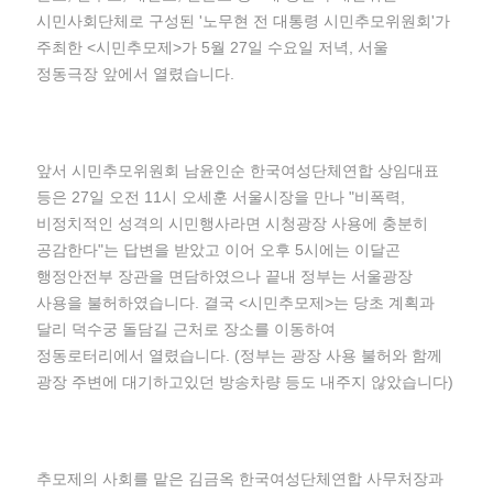
시민사회단체로 구성된 '노무현 전 대통령 시민추모위원회'가
주최한 <시민추모제>가 5월 27일 수요일 저녁, 서울
정동극장 앞에서 열렸습니다.
앞서 시민추모위원회 남윤인순 한국여성단체연합 상임대표
등은 27일 오전 11시 오세훈 서울시장을 만나 "비폭력,
비정치적인 성격의 시민행사라면 시청광장 사용에 충분히
공감한다"는 답변을 받았고 이어 오후 5시에는 이달곤
행정안전부 장관을 면담하였으나 끝내 정부는 서울광장
사용을 불허하였습니다. 결국 <시민추모제>는 당초 계획과
달리 덕수궁 돌담길 근처로 장소를 이동하여
정동로터리에서 열렸습니다. (정부는 광장 사용 불허와 함께
광장 주변에 대기하고있던 방송차량 등도 내주지 않았습니다)
추모제의 사회를 맡은 김금옥 한국여성단체연합 사무처장과