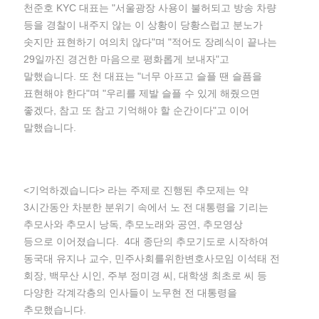
천준호 KYC 대표는 "서울광장 사용이 불허되고 방송 차량
등을 경찰이 내주지 않는 이 상황이 당황스럽고 분노가
솟지만 표현하기 여의치 않다"며 "적어도 장례식이 끝나는
29일까진 경건한 마음으로 평화롭게 보내자"고
말했습니다. 또 천 대표는 "너무 아프고 슬플 땐 슬픔을
표현해야 한다"며 "우리를 제발 슬플 수 있게 해줬으면
좋겠다, 참고 또 참고 기억해야 할 순간이다"고 이어
말했습니다.
<기억하겠습니다> 라는 주제로 진행된 추모제는 약
3시간동안 차분한 분위기 속에서 노 전 대통령을 기리는
추모사와 추모시 낭독, 추모노래와 공연, 추모영상
등으로 이어졌습니다. 4대 종단의 추모기도로 시작하여
동국대 유지나 교수, 민주사회를위한변호사모임 이석태 전
회장, 백무산 시인, 주부 정미경 씨, 대학생 최초로 씨 등
다양한 각계각층의 인사들이 노무현 전 대통령을
추모했습니다.