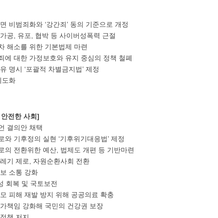
]
전면 비범죄화와 ‘강간죄’ 동의 기준으로 개정
 가공, 유포, 협박 등 사이버성폭력 근절
격차 해소를 위한 기본법제 마련
죄에 대한 가정보호와 유지 중심의 정책 철폐
사유 명시 ‘포괄적 차별금지법’ 제정
 제도화
가 안전한 사회]
선언 결의안 채택
로와 기후정의 실현 ‘기후위기대응법’ 제정
로의 전환위한 예산, 법제도 개편 등 기반마련
쓰레기 제로, 자원순환사회 전환
정보 소통 강화
연성 회복 및 국토보전
규모 피해 재발 방지 위해 공공의료 확충
국가책임 강화해 국민의 건강권 보장
화 정책 저지