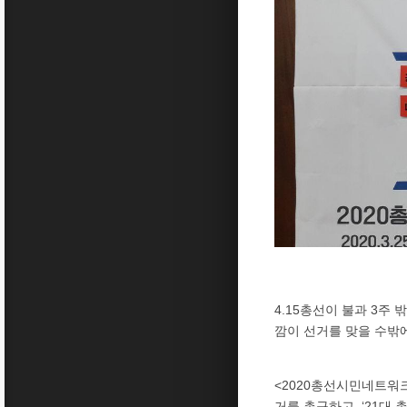
4.15총선이 불과 3주
깜이 선거를 맞을 수밖
<2020총선시민네트워크
거를 촉구하고, ‘21대