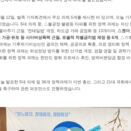
 3월 12일, 발족 기자회견에서 주요 의제 5개를 제시한 바 있으며, 오늘
였습니다. 5대 의제 중, △불공정⋅불평등 타파를 위한 정책 과제는 자산
몰아주기 근절, ‘전태일법’ 개정, 하도급 거래 공정화 등 13개이며,
△젠더 
가공⋅유포 등 사이버성폭력 근절, 포괄적 차별금지법 제정 등 6개
, △기
과제는 기후위기비상선언 결의안 채택, 공공의료 확충, 의료 영리화 정책 
한 정책 과제는 위성정당 방지를 위한 선거법 개정, 검찰⋅경찰 및 권력기
화를 위한 정책 과제는 한반도 평화 프로세스 촉진, 방위비분담금 협정 비
 발표한 5대 의제 및 36개 정책과제가 이번 총선, 그리고 21대 국회
을 촉구하며 관련 퍼포먼스도 진행하였습니다.