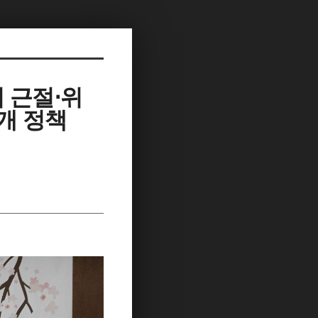
취 근절⋅위
6개 정책