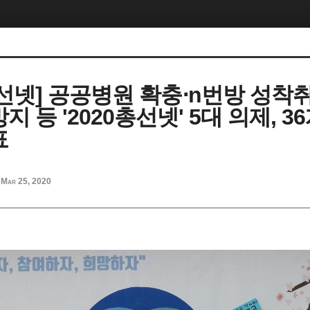
총선넷] 공공병원 확충⋅n번방 성착
지 등 '2020총선넷' 5대 의제, 3
표
Mar 25, 2020