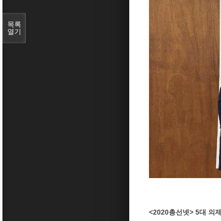
목록
열기
<2020총선넷> 5대 의