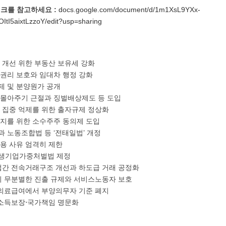
링크를 참고하세요 :
docs.google.com/document/d/1m1XsL9YXx-
ItI5aixtLzzoY/edit?usp=sharing
등 개선 위한 부동산 보유세 강화
 권리 보호와 임대차 행정 강화
한제 및 분양원가 공개
일감몰아주기 근절과 징벌배상제도 등 도입
력 집중 억제를 위한 출자규제 정상화
방지를 위한 소수주주 동의제 도입
과 노동조합법 등 ‘전태일법’ 개정
사용 사유 엄격히 제한
발생기업가중처벌법 제정
업간 전속거래구조 개선과 하도급 거래 공정화
의 무분별한 진출 규제와 서비스노동자 보호
여⋅의료급여에서 부양의무자 기준 폐지
후소득보장⋅국가책임 명문화