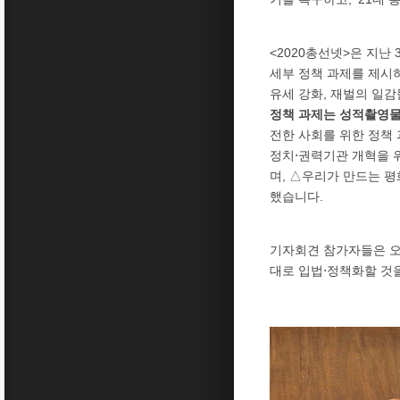
<2020총선넷>은 지난
세부 정책 과제를 제시하
유세 강화, 재벌의 일감
정책 과제는 성적촬영물 
전한 사회를 위한 정책 
정치⋅권력기관 개혁을 위
며, △우리가 만드는 평
했습니다.
기자회견 참가자들은 오늘
대로 입법⋅정책화할 것