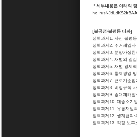
* 세부내용은 아래의 
hx_rusNJdLdKS2irBAJO
[불공정⋅불평등 타파]
정책과제1. 자산 불평
정책과제2. 주거세입자
정책과제3. 분양가상
정책과제4. 재벌의 
정책과제5. 재벌 경제
정책과제6. 황제경영 
정책과제7. 근로기준법
정책과제8. 비정규직 
정책과제9. 중대재해
정책과제10. 대중소기
정책과제11. 유통재벌
정책과제12. 생계급
정책과제13. 적정 노