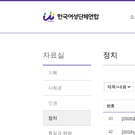
Sketchbook5, 스케치북5
Sketchbook5, 스케치북5
소
자료실
정치
기획
사회권
인권
번호
정치
43
[202
42
[201
통일과 평화