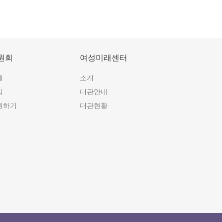
원회
여성미래센터
개
소개
식
대관안내
원하기
대관현황