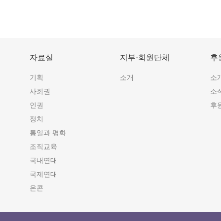
자료실
지부·회원단체
후
기획
소개
소
사회권
소
인권
후
정치
통일과 평화
조직교육
국내연대
국제연대
온콘