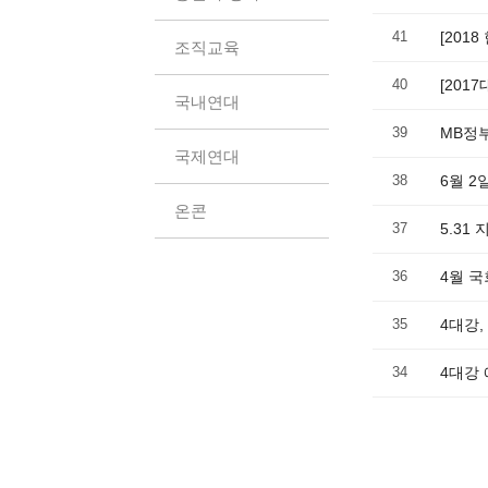
41
[201
조직교육
40
[201
국내연대
39
MB정부
국제연대
38
6월 
온콘
37
5.3
36
4월 국
35
4대강
34
4대강