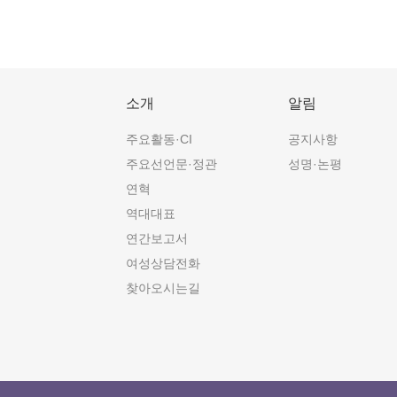
소개
알림
주요활동·CI
공지사항
주요선언문·정관
성명·논평
연혁
역대대표
연간보고서
여성상담전화
찾아오시는길