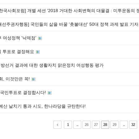
8 한국사회포럼] 개별 세션 '2018 거대한 사회변혁의 대물결 : 미투운동의
7대선주권자행동] 국민들의 삶을 바꿀 '촛불대선' 50대 정책 과제 발표 기
 여성정책 '낙제점'
2일 투표로 결정해요
1 지방선거 결과에 대한 생활자치 맑은정치 여성행동 평가
회, 이것만은 꼭!
, 국민투표로 결정합시다!
 예산 날치기 통과 시도, 한나라당을 규탄한다!
1
...
26
27
28
29
...
32