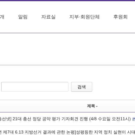
개
알림
자료실
지부·회원단체
후원회
검색
제목
0총선넷] 21대 총선 정당 공약 평가 기자회견 진행 (4/8 수요일 오전11시)
8년 제7대 6.13 지방선거 결과에 관한 논평]성평등한 지역 정치 실현이 