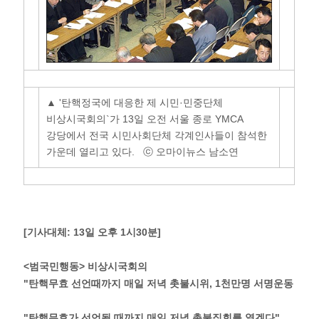
▲ '탄핵정국에 대응한 제 시민·민중단체
비상시국회의`가 13일 오전 서울 종로 YMCA
강당에서 전국 시민사회단체 각계인사들이 참석한
가운데 열리고 있다. ⓒ 오마이뉴스 남소연
[기사대체: 13일 오후 1시30분]
<범국민행동> 비상시국회의
"탄핵무효 선언때까지 매일 저녁 촛불시위, 1천만명 서명운동
"탄핵무효가 선언될 때까지 매일 저녁 촛불집회를 열겠다"