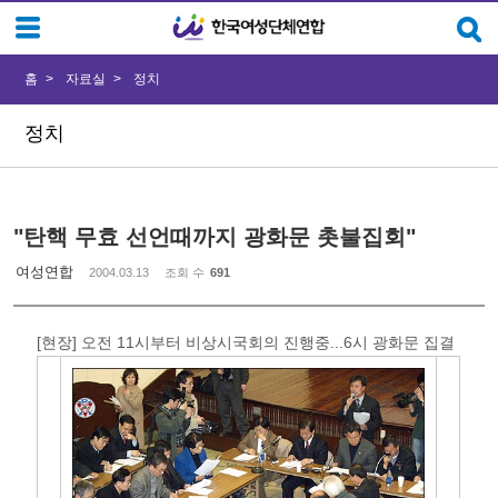
Sketchbook5, 스케치북5
Sketchbook5, 스케치북5
홈
자료실
정치
정치
"탄핵 무효 선언때까지 광화문 촛불집회"
여성연합
2004.03.13
조회 수
691
[현장] 오전 11시부터 비상시국회의 진행중...6시 광화문 집결