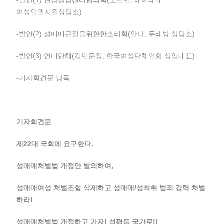
-발언(1) 현장상담센터협의회(오선민, 에이레네
여성인권지원상담소)
-발언(2) 성매매근절을위한한소리회(안나, 두레방 상담소)
-발언(3) 연대단체(김민문정, 한국여성단체연합 상임대표)
-기자회견문 낭독
기자회견문
제22대 국회에 요구한다.
성매매처벌법 개정안 발의하여,
성매매여성 처벌조항 삭제하고 성매매/성착취 범죄 강력 처벌
하라!
성매매처벌법 개정하고 가자! 성평등 국가로!!