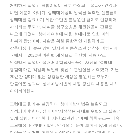
처벌하게 되었고 불법이익이 몰수 추징되는 성과가 있었다.
비단 이뿐이 아니다. 성매매여성의 발목을 옥죄던 선불금이
성매매를 강요하기 위한 수단인 불법원인 급여로 인정되어
사기죄는 무죄가, 대여금 청구소송은 채권없음이 판결로
나오게 되었다. 성매매여성에 대한 성매매로 인한 피해
회복과 탈성매매, 자활을 위한 통합적인 지원체계도
갖추어졌다. 늦은 감이 있지만 아동청소년 성착취 피해자에
대해서는 2020년 아청법 개정으로 온전히 ‘피해자’로
인정받게 되었다. 성매매경험당사자들은 자신의 ‘성매매’
경험에 대한 억압과 낙인에 맞선 무한발설을 시작했다. 지난
20년간 성매매 없는 성평등한 세상을 염원하는 모두가
만들어온 성과다. 성매매방지법의 제정 정신과 내용은 계속
이어져야한다.
그럼에도 한계는 분명하다. 성매매방지법은 보완되고
개정되어야 한다. 성매매방지정책은 제대로 수립되고 실효성
있게 집행되어야 한다. 지난 20년간 성매매 착취구조는 더욱
교묘해졌다. 성매매 알선과 ‘강요’는 눈에 보이지 않게 되었다.
여성들은 성매매 현장에서 성매매 강요, 폭력과 협박, 감시,