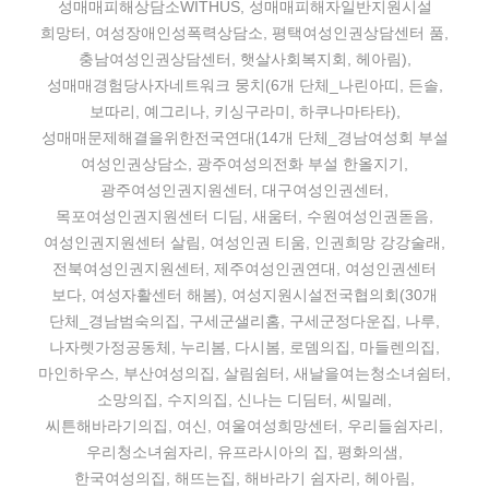
성매매피해상담소WITHUS, 성매매피해자일반지원시설
희망터, 여성장애인성폭력상담소, 평택여성인권상담센터 품,
충남여성인권상담센터, 햇살사회복지회, 헤아림),
성매매경험당사자네트워크 뭉치(6개 단체_나린아띠, 든솔,
보따리, 예그리나, 키싱구라미, 하쿠나마타타),
성매매문제해결을위한전국연대(14개 단체_경남여성회 부설
여성인권상담소, 광주여성의전화 부설 한올지기,
광주여성인권지원센터, 대구여성인권센터,
목포여성인권지원센터 디딤, 새움터, 수원여성인권돋음,
여성인권지원센터 살림, 여성인권 티움, 인권희망 강강술래,
전북여성인권지원센터, 제주여성인권연대, 여성인권센터
보다, 여성자활센터 해봄), 여성지원시설전국협의회(30개
단체_경남범숙의집, 구세군샐리홈, 구세군정다운집, 나루,
나자렛가정공동체, 누리봄, 다시봄, 로뎀의집, 마들렌의집,
마인하우스, 부산여성의집, 살림쉼터, 새날을여는청소녀쉼터,
소망의집, 수지의집, 신나는 디딤터, 씨밀레,
씨튼해바라기의집, 여신, 여울여성희망센터, 우리들쉼자리,
우리청소녀쉼자리, 유프라시아의 집, 평화의샘,
한국여성의집, 해뜨는집, 해바라기 쉼자리, 헤아림,