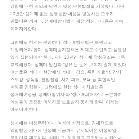
경험에 대한 억압과 낙인에 맞선 무한발설을 시작했다. 지난
20년간 성매매 없는 성평등한 세상을 염원하는 모두가
만들어온 성과다. 성매매방지법의 제정 정신과 내용은 계속
이어져야한다.
그럼에도 한계는 분명하다. 성매매방지법은 보완되고
개정되어야 한다. 성매매방지정책은 제대로 수립되고 실효성
있게 집행되어야 한다. 지난 20년간 성매매 착취구조는 더욱
교묘해졌다. 성매매 알선과 ‘강요’는 눈에 보이지 않게 되었다.
여성들은 성매매 현장에서 성매매 강요, 폭력과 협박, 감시,
스토킹, 성폭행, 불법촬영, 사기 피해, 모욕 등 복합적인
피해를 경험한다. 그럼에도 현행 성매매처벌법은
성매매여성을 ‘성매매행위자’와 ‘성매매피해자’로 구분하여
여성들이 온전한 피해자로 보호받지 못하게 한다. 이제는
바뀌어야 한다.
성매매는 여성폭력이다. 여성이 성적으로, 경제적으로
억압받던 시대에 탄생해 지금까지 유지되어온 여성억압
문화이자 제도이다. 성매매가 허용되고 묵인되는 사회에서