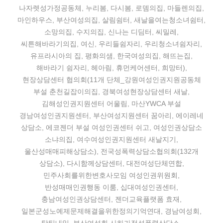
나자렛성가정공동체, 누리봄, 다시봄, 로뎀의집, 마들렌의집,
마인하우스, 부산여성의집, 살림쉼터, 새날을여는청소녀쉼터,
소망의집, 수지의집, 신나는 디딤터, 씨밀레,
씨튼해바라기의집, 여신, 우리들쉼자리, 우리청소녀쉼자리,
유프라시아의 집, 평화의샘, 한국여성의집, 해뜨는집,
해바라기 쉼자리, 헤아림, 휴먼케어센터, 희망터),
현장상담센터 협의회(11개 단체_강원여성인권지원공동체
부설 춘천길잡이의집, 경북여성현장상담센터 새날,
김해성인권지원센터 어울림, 마산YWCA 부설
경남여성인권지원센터, 부산여성지원센터 꿈아리, 에이레네
상담소, 에코젠더 부설 여성인권센터 쉬고, 여성인권상담소
소냐의집, 여수여성인권지원센터 새날지기,
울산성매매피해상담소), 전국성폭력상담소협의회(132개
상담소), 다시함께상담센터, 대전여성단체연합,
민주사회를위한변호사모임 여성인권위원회,
반성매매인권행동 이룸, 십대여성인권센터,
충남여성인권상담센터, 젠더교육플랫폼 효재,
일본군성노예제문제해결을위한정의기억연대, 경남여성회,