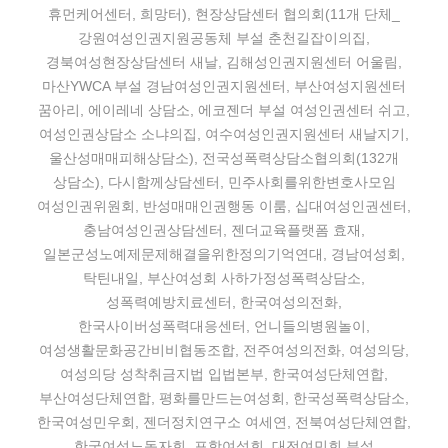
휴먼케어센터, 희망터), 현장상담센터 협의회(11개 단체_
강원여성인권지원공동체 부설 춘천길잡이의집,
경북여성현장상담센터 새날, 김해성인권지원센터 어울림,
마산YWCA 부설 경남여성인권지원센터, 부산여성지원센터
꿈아리, 에이레네 상담소, 에코젠더 부설 여성인권센터 쉬고,
여성인권상담소 소냐의집, 여수여성인권지원센터 새날지기,
울산성매매피해상담소), 전국성폭력상담소협의회(132개
상담소), 다시함께상담센터, 민주사회를위한변호사모임
여성인권위원회, 반성매매인권행동 이룸, 십대여성인권센터,
충남여성인권상담센터, 젠더교육플랫폼 효재,
일본군성노예제문제해결을위한정의기억연대, 경남여성회,
탁틴내일, 부산여성회 사하가정성폭력상담소,
성폭력예방치료센터, 한국여성의전화,
한국사이버성폭력대응센터, 언니들의병원놀이,
여성생활문화공간비비협동조합, 전주여성의전화, 여성의당,
여성의당 성착취금지법 입법본부, 한국여성단체연합,
부산여성단체연합, 평화를만드는여성회, 한국성폭력상담소,
한국여성민우회, 젠더정치연구소 여세연, 전북여성단체연합,
한국여성노동자회, 포항여성회, 대전여민회 부설