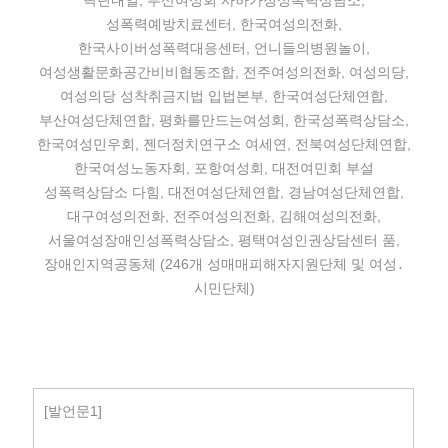
탁틴내일, 부산여성회 사하가정성폭력상담소,
성폭력예방치료센터, 한국여성의전화,
한국사이버성폭력대응센터, 언니들의병원놀이,
여성생활문화공간비비협동조합, 전주여성의전화, 여성의당,
여성의당 성착취금지법 입법본부, 한국여성단체연합,
부산여성단체연합, 평화를만드는여성회, 한국성폭력상담소,
한국여성민우회, 젠더정치연구소 여세연, 전북여성단체연합,
한국여성노동자회, 포항여성회, 대전여민회 부설
성폭력상담소 다힘, 대전여성단체연합, 경남여성단체연합,
대구여성의전화, 전주여성의전화, 김해여성의전화,
서울여성장애인성폭력상담소, 평택여성인권상담센터 품,
장애인지역공동체 (246개 성매매피해자지원단체 및 여성․
시민단체)
[발언문1]