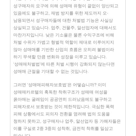
성구매자의 요구에 의해 성매매 유형이 끝없이 양산되고
있음에도 불구하고, 재범 방지를 위한 제도까지 오·
남용되면서 성구매자들에 대한 처벌법 기능은 사실상
상실되고 있습니다. 업주, 건물주, 알선업자에 대해서도
마찬가지입니다. 낮은 기소율은 물론 수익구조에 비해
처벌 수위가 가볍고 형벌적 역할이 제대로 이루어지지
않아 성매매를 기반한 산업의 흐름은 오히려 불법이라
하기 무색할 만큼 변화와 성장을 이루고 있습니다.
‘성매매처벌법’에 따른 처벌 시행이 강화되지 않는다면
성매매 근절을 기대할 수 없는 것입니다.
그러면 ‘성매매피해자보호법’은 어떻습니까? 이미
성매매카르텔의 혹독한 착취구조가 성매매 여성을
옭아매는 굴레임이 공공연히 드러났음에도 불구하고
피해자로서 보호받는 것이 제한적입니다. 극심한 폭력
피해 상황에서도 피의자 전환을 염려해 법의 도움을
청하지 못하고, 성구매자나 업주, 알선업자 등 가해자들은
이를 구실로 2중 3중의 성착취, 금전적 착취를 일삼고
있습니다.