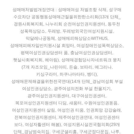
성매매처벌법개정연대 : 성매매여성 처벌조항 삭제, 성구매
수요차단 공동행동성매매근절을위한한소리회(13개 단체_
경원사회복지회, 나누리회 순천여성인권지원센터, 동두천
성폭력상담소, 두레방, 두레방외국인여성지원시설,
막달레나공동체, 성매매피해상담소WITHUS,
성매매피해자일반지원시설 희망터, 여성장애인성폭력상담소,
평택여성인권상담센터 품, 충남여성인권상담센터,
햇살사회복지회, 헤아림), 성매매경험당사자네트워크 뭉치
(7개 자조모임_나린아띠, 든솔, 보따리, 예그리나,
키싱구라미, 하쿠나마타타, 벵디),
성매매문제해결을위한전국연대(14개 단체_경남여성회 부설
여성인권상담소, 광주여성의전화 부설 한올지기,
광주여성인권지원센터, 대구여성인권센터,
목포여성인권지원센터 디딤, 새움터, 수원여성인권돋음,
여성인권지원센터 살림, 여성인권 티움, 인권희망 강강술래,
전북여성인권지원센터, 제주여성인권연대, 여성인권센터
보다, 여성자활센터 해봄), 여성지원시설전국협의회(29개
단체_경남범숙의집, 구세군샐리홈, 구세군정다운집, 나루,