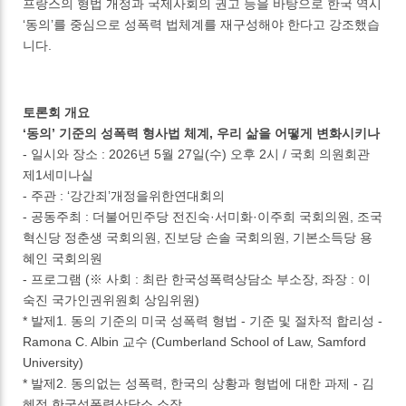
프랑스의 형법 개정과 국제사회의 권고 등을 바탕으로 한국 역시
‘동의’를 중심으로 성폭력 법체계를 재구성해야 한다고 강조했습
니다.
토론회 개요
‘동의’ 기준의 성폭력 형사법 체계, 우리 삶을 어떻게 변화시키나
- 일시와 장소 : 2026년 5월 27일(수) 오후 2시 / 국회 의원회관
제1세미나실
- 주관 : ‘강간죄’개정을위한연대회의
- 공동주최 : 더불어민주당 전진숙·서미화·이주희 국회의원, 조국
혁신당 정춘생 국회의원, 진보당 손솔 국회의원, 기본소득당 용
혜인 국회의원
- 프로그램 (※ 사회 : 최란 한국성폭력상담소 부소장, 좌장 : 이
숙진 국가인권위원회 상임위원)
* 발제1. 동의 기준의 미국 성폭력 형법 - 기준 및 절차적 합리성 -
Ramona C. Albin 교수 (Cumberland School of Law, Samford
University)
* 발제2. 동의없는 성폭력, 한국의 상황과 형법에 대한 과제 - 김
혜정 한국성폭력상담소 소장