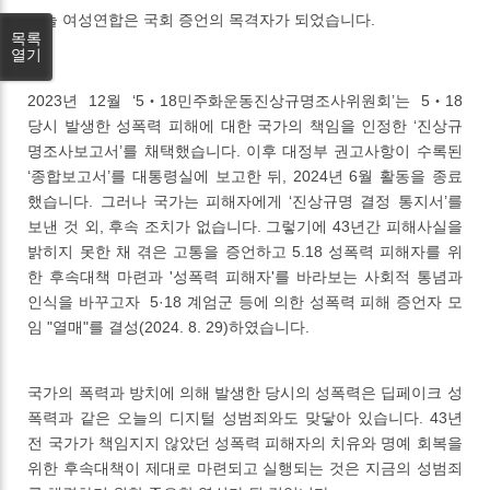
오늘 여성연합은 국회 증언의 목격자가 되었습니다.
목록
열기
2023년 12월 ‘5‧18민주화운동진상규명조사위원회’는 5‧18
당시 발생한 성폭력 피해에 대한 국가의 책임을 인정한 ‘진상규
명조사보고서’를 채택했습니다. 이후 대정부 권고사항이 수록된
‘종합보고서’를 대통령실에 보고한 뒤, 2024년 6월 활동을 종료
했습니다. 그러나 국가는 피해자에게 ‘진상규명 결정 통지서’를
보낸 것 외, 후속 조치가 없습니다. 그렇기에 43년간 피해사실을
밝히지 못한 채 겪은 고통을 증언하고 5.18 성폭력 피해자를 위
한 후속대책 마련과 '성폭력 피해자'를 바라보는 사회적 통념과
인식을 바꾸고자 5·18 계엄군 등에 의한 성폭력 피해 증언자 모
임 "열매"를 결성(2024. 8. 29)하였습니다.
국가의 폭력과 방치에 의해 발생한 당시의 성폭력은 딥페이크 성
폭력과 같은 오늘의 디지털 성범죄와도 맞닿아 있습니다. 43년
전 국가가 책임지지 않았던 성폭력 피해자의 치유와 명예 회복을
위한 후속대책이 제대로 마련되고 실행되는 것은 지금의 성범죄