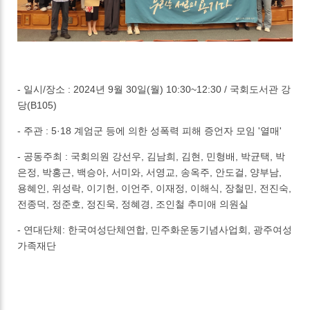
- 일시/장소 : 2024년 9월 30일(월) 10:30~12:30 / 국회도서관 강
당(B105)
- 주관 : 5·18 계엄군 등에 의한 성폭력 피해 증언자 모임 '열매'
- 공동주최 : 국회의원 강선우, 김남희, 김현, 민형배, 박균택, 박
은정, 박홍근, 백승아, 서미와, 서영교, 송옥주, 안도걸, 양부남,
용혜인, 위성락, 이기헌, 이언주, 이재정, 이해식, 장철민, 전진숙,
전종덕, 정준호, 정진욱, 정혜경, 조인철 추미애 의원실
- 연대단체: 한국여성단체연합, 민주화운동기념사업회, 광주여성
가족재단