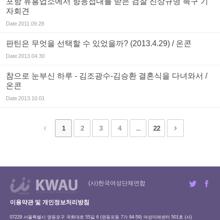
포항 유흥업소에서 향응접대를 받은 검찰 진상규명 촉구 기
자회견
Date
2011.09.28
판틴은 무엇을 선택할 수 있었을까? (2013.4.29) / 온콘
Date
2013.04.30
참으로 눈부신 하루 - 김조광수-김승환 결혼식을 다녀와서 /
온콘
Date
2013.10.01
1
2
3
4
...
22
(사)한국여성단체연합
이용약관 및 개인정보처리방침
07229 서울특별시 영등포구 국회대로 55길 6 (영등포동 7가 94-59) 여성미래센터 501호 (사)