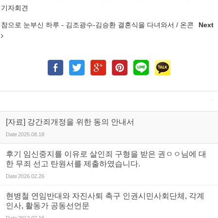
기자회견
참으로 눈부신 하루 - 김조광수-김승환 결혼식을 다녀와서 / 온콘
Next
[자료] 강간죄개정을 위한 동의 안내서
Date
2025.08.18
후기 임신중지를 이유로 살인죄 구형을 받은 권ㅇㅇ님에 대
한 무죄 선고 탄원서를 제출하였습니다.
Date
2026.02.26
현병철 연임반대와 자진사퇴 촉구 인권시민사회단체, 각계
인사, 활동가 공동선언문
Date
2012.07.16