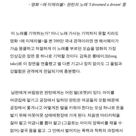
- 영화 <레 미제라블> 판틴의 노래 ‘I dreamed a dream' 중
이 노래를 기억하는가? 아니 노래 가사는 기억하지 못할 지라도
영화 <레 미제라블>을 본 590만 국내 관객이라면 앤 해서웨이가
가슴 뭉클하고 처절하게 이 노래를 부르던 모습을 영화의 가장
인상깊은 장면 중 하나로 기억할 것이다. 감독은 롱테이크(long
take)로 이 장면을 연출했고 별 다른 기교나 장치 없이도 그 울림과
강렬함은 관객에게 전달되기에 충분했다.
남편에게 버림받은 판틴에게는 어린 딸(코젯)이 있다. 아이를
여관집에 맡기고 공장에서 일하던 판틴은 여공들의 모함 때문에
공장에서 쫓겨나고 어떻게든 딸을 키워야 한다는 모성 하나로 돈을
벌기 위해 머뭇머뭇 성매매현장에 가게 된다. 처음엔 머리카락을
잘라 팔고 어금니를 뽑아 팔고 (그걸로는 아이의 양육비를 채울 수
없어) 결국 몸을 팔고. 그 안에서 벌어지는 폭력과 착취의 과정에서