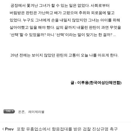
공장에서 쫓겨난 그녀가 할 수 있는 일은 없었다. 사회로부터
버림받은 판틴은 가난하고 배가 고팠으며 추위와 외로움에 떨고
있었다. 누구도 그녀에게 손을 내밀지 않았지만 그녀는 아이를 위해
살아야했고 일을 해야 했다. 삶의 끝까지 내몰린 판틴이 과연 무엇을
‘선택’할 수 있었을까? 아니 ‘선택’이라는 말이 맞기는 한 걸까? ...
20년 전에는 보이지 않았던 판틴의 고통이 오늘 나를 아프게 한다.
글 : 이루용(한국여성단체연합)
TAG •
온콘
,
레미제라블
Prev
포항 유흥업소에서 향응접대를 받은 검찰 진상규명 촉구