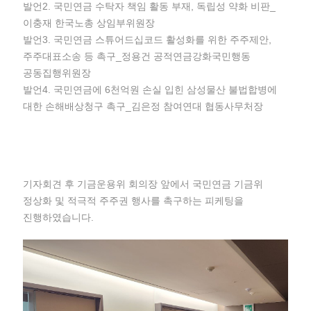
발언2. 국민연금 수탁자 책임 활동 부재, 독립성 약화 비판_
이충재 한국노총 상임부위원장
발언3. 국민연금 스튜어드십코드 활성화를 위한 주주제안,
주주대표소송 등 촉구_정용건 공적연금강화국민행동
공동집행위원장
발언4. 국민연금에 6천억원 손실 입힌 삼성물산 불법합병에
대한 손해배상청구 촉구_김은정 참여연대 협동사무처장
기자회견 후 기금운용위 회의장 앞에서 국민연금 기금위
정상화 및 적극적 주주권 행사를 촉구하는 피케팅을
진행하였습니다.