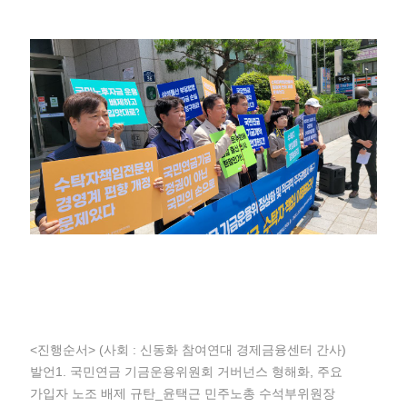
<진행순서> (사회 : 신동화 참여연대 경제금융센터 간사)
발언1. 국민연금 기금운용위원회 거버넌스 형해화, 주요
가입자 노조 배제 규탄_윤택근 민주노총 수석부위원장