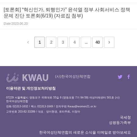
[토론회] “혁신인가, 퇴행인가” 윤석열 정부 사회서비스 정책
문제 진단 토론회(6/19) (자료집 첨부)
Date
2023.06.20
1
2
3
4
...
40
(사)한국여성단체연합
이용약관 및 개인정보처리방침
07229 서울특별시 영등포구 국회대로 55길 6 (영등포동 7가 94-59) 여성미래센터 501호 (사)
한국여성단체연합
전화 02)313-1632 / 팩스 02)313-1649 / 전자우편
Kwau@women21.or.kr
고유번호 203-82-33289 / 대표 : 양이현경, 로리주희, 이정아
국세청
성평등가족부
한국여성단체연합의 새로운 소식을 이메일로 받아보세요