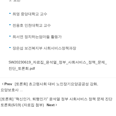
최영 중앙대학교 교수
전용호 인천대학교 교수
최서연 정치하는엄마들 활동가
장은섭 보건복지부 사회서비스정책과장
SW20230619_자료집_윤석열_정부_사회서비스_정책_문제_
진단_토론회.pdf
Prev
[토론회] 초고령사회 대비 노인장기요양공공성 강화,
요양보호사 ...
[토론회] “혁신인가, 퇴행인가” 윤석열 정부 사회서비스 정책 문제 진단
토론회(6/19) (자료집 첨부)
Next