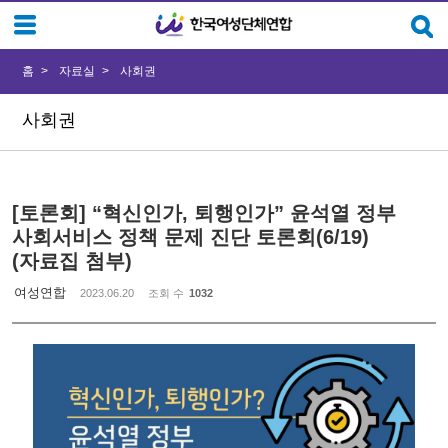
Sketchbook5, 스케치북5
Sketchbook5, 스케치북5
홈
자료실
사회권
사회권
[토론회] “혁신인가, 퇴행인가” 윤석열 정부
사회서비스 정책 문제 진단 토론회(6/19)
(자료집 첨부)
여성연합
2023.06.20
조회 수
1032