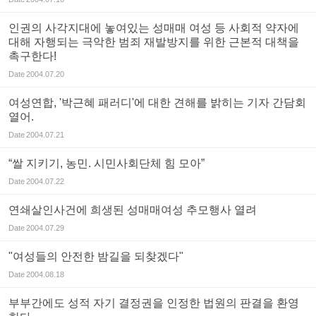
인권의 사각지대에 놓여있는 성매매 여성 등 사회적 약자에
대해 자행되는 극악한 범죄 재발방지를 위한 근본적 대책을
촉구한다!
Date
2004.07.20
여성연합, '박근혜 패러디'에 대한 견해를 밝히는 기자 간담회
열어.
Date
2004.07.21
“쌀 지키기, 농민. 시민사회단체 힘 모아”
Date
2004.07.22
연쇄살인사건에 희생된 성매매여성 추모행사 열려
Date
2004.07.29
"여성들의 안전한 밤길을 되찾겠다"
Date
2004.08.18
부부간에도 성적 자기 결정권을 인정한 법원의 판결을 환영