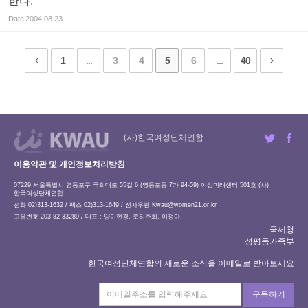
한다.
Date
2004.08.23
1
...
3
4
5
6
...
40
(사)한국여성단체연합
이용약관 및 개인정보처리방침
07229 서울특별시 영등포구 국회대로 55길 6 (영등포동 7가 94-59) 여성미래센터 501호 (사)
한국여성단체연합
전화 02)313-1632 / 팩스 02)313-1649 / 전자우편
Kwau@women21.or.kr
고유번호 203-82-33289 / 대표 : 양이현경, 로리주희, 이정아
국세청
성평등가족부
한국여성단체연합의 새로운 소식을 이메일로 받아보세요
구독하기