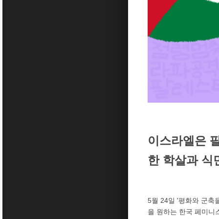
이스라엘은 팔
한 학살과 식
5월 24일 '평화와 군축
을 원하는 한국 페미니