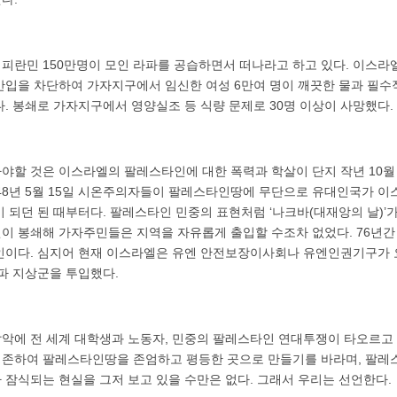
피란민 150만명이 모인 라파를 공습하면서 떠나라고 하고 있다. 이스
반입을 차단하여 가자지구에서 임신한 여성 6만여 명이 깨끗한 물과 필수
. 봉쇄로 가자지구에서 영양실조 등 식량 문제로 30명 이상이 사망했다.
야할 것은 이스라엘의 팔레스타인에 대한 폭력과 학살이 단지 작년 10월
948년 5월 15일 시온주의자들이 팔레스타인땅에 무단으로 유대인국가 
 되던 된 때부터다. 팔레스타인 민중의 표현처럼 ‘나크바(대재앙의 날)’가
이 봉쇄해 가자주민들은 지역을 자유롭게 출입할 수조차 없었다. 76년간
인이다. 심지어 현재 이스라엘은 유엔 안전보장이사회나 유엔인권기구가
파 지상군을 투입했다.
악에 전 세계 대학생과 노동자, 민중의 팔레스타인 연대투쟁이 타오르고 
존하여 팔레스타인땅을 존엄하고 평등한 곳으로 만들기를 바라며, 팔레
 잠식되는 현실을 그저 보고 있을 수만은 없다. 그래서 우리는 선언한다.