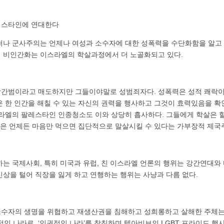
레스타인에 연대한다
떠나 군사주의는 언제나 여성과 소수자에 대한 성폭력을 수단화함을 알고 
 비인간화는 이스라엘의 학살과정에서 더 노골화되고 있다.
간범이라고 매도하지만 그들이야말로 성범죄자다. 성폭력은 성적 쾌락이
은 한 인간을 해칠 수 있는 자신의 권력을 행사하고 그것이 효력있음을 
스라엘의 팔레스타인 인종청소도 이와 상당히 흡사하다. 그들에게 학살은 할
 것은 언제든 마음만 먹으면 집단적으로 말살시킬 수 있다는 가부장적 제국
는 국제사회, 특히 미국과 유럽, 친 이스라엘 언론의 행위는 강간연대와 
신상을 털어 직장을 잃게 하고 연행하는 행위는 사냥과 다름 없다.
수자의 생명을 위협하고 재생산권을 침해하고 성희롱하고 살해한 주체는
적인 나라로, ‘인권적인 나라’를 참칭하며 텔아비브의 LGBT 프라이드 행