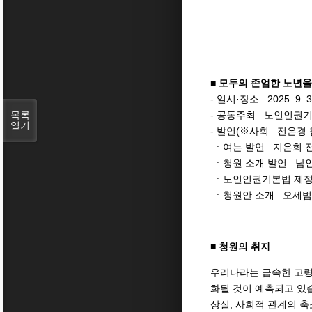
■ 모두의 존엄한 노년
- 일시·장소 : 2025. 
목록
- 공동주최 : 노인인
열기
- 발언(※사회 : 전은
ㆍ여는 발언 : 지은희
ㆍ청원 소개 발언 : 남
ㆍ노인인권기본법 제정의
ㆍ청원안 소개 : 오세
■ 청원의 취지
우리나라는 급속한 고령
화될 것이 예측되고 있습
상실, 사회적 관계의 축