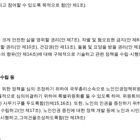
고 참여할 수 있도록 목적으로 함(안 제1조).
크게 안전한 삶을 영위할 권리(안 제7조), 차별 및 혐오표현 금지(안 제8
할 권리(안 제10조), 건강권(안 제11조), 돌봄 및 요양을 받을 권리(안 제
 등의 향유(안 제14조)에 대해 구체적으로 기술하고 관련 정책을 수립·시행
 수립 등
 위한 정책을 심의·조정하기 위하여 국무총리소속으로 노인인권정책위원
율적으로 심의의결하기 위하여 특별위원회를 둘 수 있도록 하며, 위원회의
 사무기구를 두도록함(안제15,16조). 또한, 노인의 인권을 증진하기 위
립하고(안 제17조), 노인인권 증진에 대한 정책 개발 등에 노인과 시
발·시행하고,그여건을조성하도록함(안 제19조)