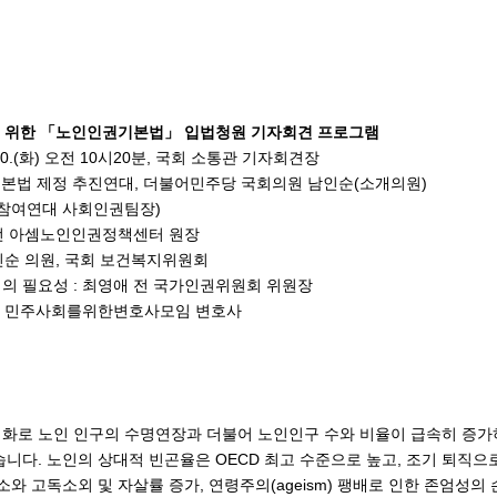
을 위한 「노인인권기본법」 입법청원 기자회견 프로그램
9. 30.(화) 오전 10시20분, 국회 소통관 기자회견장
권기본법 제정 추진연대, 더불어민주당 국회의원 남인순(소개의원)
경 참여연대 사회인권팀장)
 전 아셈노인인권정책센터 원장
인순 의원, 국회 보건복지위원회
 필요성 : 최영애 전 국가인권위원회 위원장
범 민주사회를위한변호사모임 변호사
화로 노인 인구의 수명연장과 더불어 노인인구 수와 비율이 급속히 증가하
니다. 노인의 상대적 빈곤율은 OECD 최고 수준으로 높고, 조기 퇴직으
소와 고독소외 및 자살률 증가, 연령주의(ageism) 팽배로 인한 존엄성의 