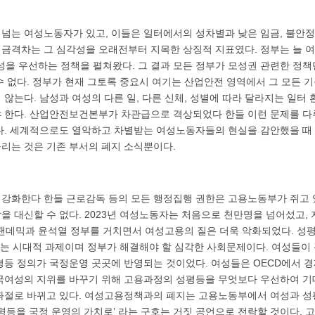
넘는 여성노동자가 있고, 이들은 일터에서의 성차별과 낮은 임금, 불안정
별임금격차는 그 심각성을 오래전부터 지목한 상징적 지표였다. 정부는 늘 
체성을 우선하는 정책을 펼쳐왔다. 그 결과 모든 정부가 모성권 관련한 정
수 없다. 정부가 현재 그토록 중요시 여기는 산업안전 영역에서 그 모든 
않는다. 남성과 여성의 다른 일, 다른 신체, 성별에 따라 달라지는 일터 환
 한다. 산업안전보건본부가 차관급으로 격상되었다 한들 이런 문제를 
다. 세계적으로도 열악하고 차별받는 여성노동자들의 현실을 감안했을 
리는 것은 기존 부서의 폐지 소식뿐이다.
강화한다 한들 근로감독 등의 모든 행정집행 권한은 고용노동부가 쥐고 
을 대신할 수 없다. 2023년 여성노동자는 처음으로 천만명을 넘어섰고
9팬데믹과 윤석열 정부를 거치면서 여성고용의 질은 더욱 악화되었다. 
없는 시대적 과제이며 정부가 해결해야 할 심각한 사회문제이다. 여성들이
평등 정의가 국정운영 곳곳에 반영되는 것이었다. 여성들은 OECD에서 
국여성의 지위를 바꾸기 위해 고용과정의 성평등을 무엇보다 우선하여 기대
좌절로 바뀌고 있다. 여성고용정책과의 폐지는 고용노동부에서 여성과 성평
성평등을 국정 운영의 가치로’ 라는 구호는 거짓 공언으로 전락할 것이다.