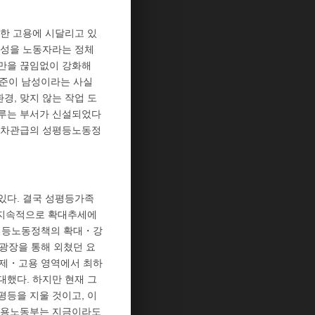
한 고용에 시달리고 있
여성을 노동자라는 정체
책만을 끊임없이 강화해
기준이 남성이라는 사실
경, 맞지 않는 작업 도
다루는 부서가 신설되었다
때 차관급의 성평등노동정
있다. 결국 성평등가족
, 지속적으로 확대추세에
성평등노동정책의 확대・강
 광장을 통해 외쳤던 요
경제・고용 영역에서 최하
했다. 하지만 현재 그
등을 지울 것이고, 이
 고용노동부는 지금이라도