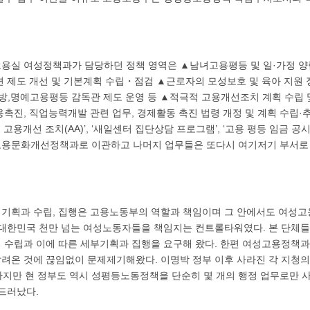
용실 여성정책과가 담당하던 정책 영역은 ▲남녀고용평등 및 일·가정 양
 제도 개선 및 기본계획 수립・점검 ▲근로자의 모성보호 및 육아 지원 
예방,명예고용평등 감독관 제도 운영 등 ▲적극적 고용개선조치 계획 수립 
촉진, 직업능력개발 관련 업무, 경제활동 촉진 법령 개정 및 계획 수립·추
용개선 조치(AA)’, ‘새일센터 집단상담 프로그램’, ‘고용 평등 임금 공
용문화개선정책과로 이관하고 나머지 업무들은 또다시 여기저기 부서로
기획과 수립, 집행은 고용노동부의 역할과 책임이며 그 안에서도 여성고
 대한민국 천만 넘는 여성노동자들을 책임지는 컨트롤타워였다. 본 단체들
 수립과 이에 따른 세부기획과 집행을 요구해 왔다. 한편 여성고용정책
려온 것에 끊임없이 문제제기해왔다. 이명박 정부 이후 사라진 각 지청의
 하지만 현 정부도 역시 성평등노동정책을 단순히 몇 개의 행정 업무로만 
드러났다.