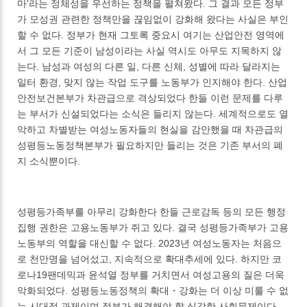
마'라는 정체성을 우선하는 정책을 펼쳐왔다. 그 결과 모든 정부
가 모성권 관련한 정책만을 끊임없이 강화해 왔다는 사실은 부인
할 수 없다. 정부가 현재 그토록 중요시 여기는 산업안전 영역에
서 그 모든 기준이 남성이라는 사실 역시도 아무도 지목하지 않
는다. 남성과 여성의 다른 일, 다른 신체, 성별에 따라 달라지는
일터 환경, 맞지 않는 작업 도구를 노동부가 인지해야 한다. 산업
안전보건본부가 차관급으로 격상되었다 한들 이런 문제를 다루
는 부서가 신설되었다는 소식은 들리지 않는다. 세계적으로도 열
악하고 차별받는 여성노동자들의 현실을 감안했을 때 차관급의
성평등노동정책본부가 필요하지만 들리는 것은 기존 부서의 폐
지 소식뿐이다.
성평등가족부를 아무리 강화한다 한들 근로감독 등의 모든 행정
집행 권한은 고용노동부가 쥐고 있다. 결국 성평등가족부가 고용
노동부의 역할을 대신할 수 없다. 2023년 여성노동자는 처음으
로 천만명을 넘어섰고, 지속적으로 확대추세에 있다. 하지만 코
로나19팬데믹과 윤석열 정부를 거치면서 여성고용의 질은 더욱
악화되었다. 성평등노동정책의 확대・강화는 더 이상 미룰 수 없
는 시대적 과제이며 정부가 해결해야 할 심각한 사회문제이다.