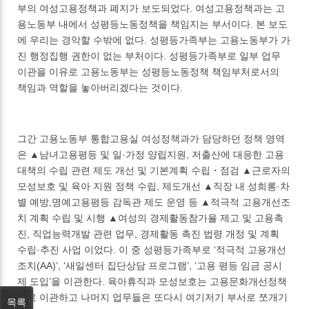
부의 여성고용정책과 폐지가 보도되었다. 여성고용정책과는 고
용노동부 내에서 성평등노동정책을 책임지는 부서이다. 본 보도
에 우리는 경악할 수밖에 없다. 성평등가족부는 고용노동부가 가
진 행정집행 권한이 없는 부처이다. 성평등가족부로 일부 업무
이관을 이유로 고용노동부는 성평등노동정책 책임부처로서의
책임과 역할을 놓아버리겠다는 것이다.
그간 고용노동부 통합고용실 여성정책과가 담당하던 정책 영역
은 ▲남녀고용평등 및 일·가정 양립지원, 저출산에 대응한 고용
대책의 수립 관련 제도 개선 및 기본계획 수립・점검 ▲근로자의
모성보호 및 육아 지원 정책 수립, 제도개선 ▲직장 내 성희롱·차
별 예방,명예고용평등 감독관 제도 운영 등 ▲적극적 고용개선조
치 계획 수립 및 시행 ▲여성의 경제활동참가율 제고 및 고용촉
진, 직업능력개발 관련 업무, 경제활동 촉진 법령 개정 및 계획
수립·추진 사업 이었다. 이 중 성평등가족부로 ‘적극적 고용개선
조치(AA)’, ‘새일센터 집단상담 프로그램’, ‘고용 평등 임금 공시
제 도입’을 이관한다. 육아휴직과 모성보호는 고용문화개선정책
과로 이관하고 나머지 업무들은 또다시 여기저기 부서로 쪼개기
목록