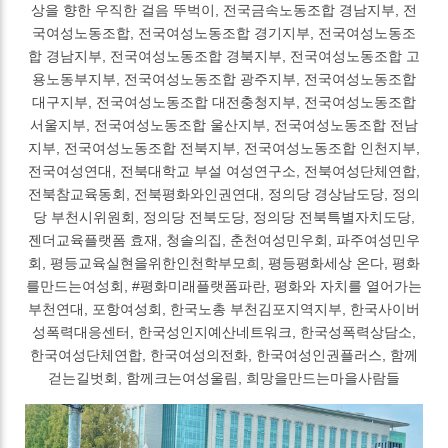
상을 향한 우직한 걸음 뚜벅이, 전국금속노동조합 경남지부, 전
국여성노동조합, 전국여성노동조합 경기지부, 전국여성노동조
합 경남지부, 전국여성노동조합 경북지부, 전국여성노동조합 고
용노동부지부, 전국여성노동조합 광주지부, 전국여성노동조합
대구지부, 전국여성노동조합 대전충청지부, 전국여성노동조합
서울지부, 전국여성노동조합 울산지부, 전국여성노동조합 전남
지부, 전국여성노동조합 전북지부, 전국여성노동조합 인천지부,
전국여성연대, 전북대학교 부설 여성연구소, 전북여성단체연합,
전북참교육동회, 전북평화와인권연대, 정의당 경상남도당, 정의
당 부천시위원회, 정의당 전북도당, 정의당 전북특별자치도당,
젠더교육플랫폼 효재, 청솔의집, 춘천여성민우회, 파주여성민우
회, 평등교육실현을위한인천학부모희, 평등평화세상 온다, 평화
를만드는여성회, #평화미래플랫폼파란, 평화와 자치를 열어가는
부천연대, 포항여성회, 한국노총 부천김포지역지부, 한국사이버
성폭력대응센터, 한국성인지예산네트워크, 한국성폭력상담소,
한국여성단체연합, 한국여성의전화, 한국여성인권플러스, 함께
걷는길벗회, 함께크는여성울림, 희망을만드는마을사람들