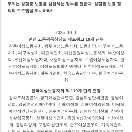
우리는 성평등 노동을 실현하는 정부를 원한다. 성평등 노동 정
책의 로드맵을 제시하라!
2025. 10. 1
민간 고용평등상담실 네트워크 18개 단위
경주여성노동자회, 광주여성노동자회, 노동희망, 대구여성노동
자회, 대구여성회, 대전여민회, 마산창원여성노동자회, 부산여성
회, 부천여성노동자회, 서울여성노동자회, 수원여성노동자회, 안
산여성노동자회, 여성노동법률지원센터, 인천여성노동자회, 전
북여성노동자회, 제주여민회, 한국노총광양지부, 한국여성민우
회
한국여성노동자회 외 110개 단위 연명
강화도시민연대, 경기여성단체연합, 경남여성단체연합, 경남여
성회, 경남여성장애인연대, 김해여성회, 김해여성의전화, 디딤장
애인성인권지원센터, 진주여성민우회, 진해여성의전화, 창원여
성살림공동체, 창원여성의전화, 통영여성장애인연대, 거창여성
회, 경남여성회, 고양여성민우회, 군포여성민우회, 기독여민회,
너머서, 노동당 경남도당, 다산인권센터, 대구경북여성단체연합,