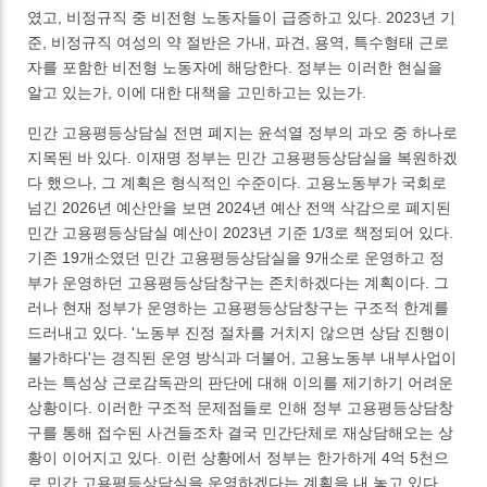
였고, 비정규직 중 비전형 노동자들이 급증하고 있다. 2023년 기
준, 비정규직 여성의 약 절반은 가내, 파견, 용역, 특수형태 근로
자를 포함한 비전형 노동자에 해당한다. 정부는 이러한 현실을
알고 있는가, 이에 대한 대책을 고민하고는 있는가.
민간 고용평등상담실 전면 폐지는 윤석열 정부의 과오 중 하나로
지목된 바 있다. 이재명 정부는 민간 고용평등상담실을 복원하겠
다 했으나, 그 계획은 형식적인 수준이다. 고용노동부가 국회로
넘긴 2026년 예산안을 보면 2024년 예산 전액 삭감으로 폐지된
민간 고용평등상담실 예산이 2023년 기준 1/3로 책정되어 있다.
기존 19개소였던 민간 고용평등상담실을 9개소로 운영하고 정
부가 운영하던 고용평등상담창구는 존치하겠다는 계획이다. 그
러나 현재 정부가 운영하는 고용평등상담창구는 구조적 한계를
드러내고 있다. '노동부 진정 절차를 거치지 않으면 상담 진행이
불가하다'는 경직된 운영 방식과 더불어, 고용노동부 내부사업이
라는 특성상 근로감독관의 판단에 대해 이의를 제기하기 어려운
상황이다. 이러한 구조적 문제점들로 인해 정부 고용평등상담창
구를 통해 접수된 사건들조차 결국 민간단체로 재상담해오는 상
황이 이어지고 있다. 이런 상황에서 정부는 한가하게 4억 5천으
로 민간 고용평등상담실을 운영하겠다는 계획을 내 놓고 있다.