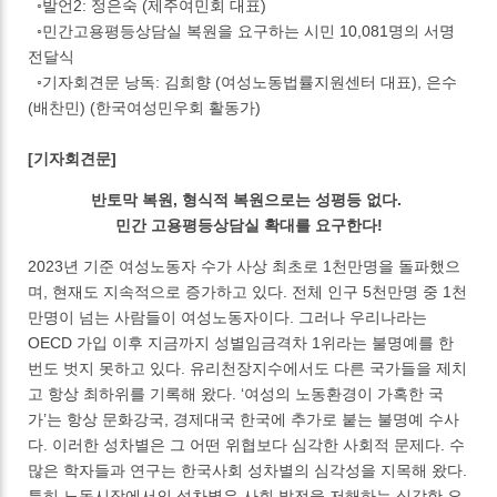
◦발언2: 정은숙 (제주여민회 대표)
◦민간고용평등상담실 복원을 요구하는 시민 10,081명의 서명
전달식
◦기자회견문 낭독: 김희향 (여성노동법률지원센터 대표), 은수
(배찬민) (한국여성민우회 활동가)
[기자회견문]
반토막 복원, 형식적 복원으로는 성평등 없다.
민간 고용평등상담실 확대를 요구한다!
2023년 기준 여성노동자 수가 사상 최초로 1천만명을 돌파했으
며, 현재도 지속적으로 증가하고 있다. 전체 인구 5천만명 중 1천
만명이 넘는 사람들이 여성노동자이다. 그러나 우리나라는
OECD 가입 이후 지금까지 성별임금격차 1위라는 불명예를 한
번도 벗지 못하고 있다. 유리천장지수에서도 다른 국가들을 제치
고 항상 최하위를 기록해 왔다. ‘여성의 노동환경이 가혹한 국
가’는 항상 문화강국, 경제대국 한국에 추가로 붙는 불명예 수사
다. 이러한 성차별은 그 어떤 위협보다 심각한 사회적 문제다. 수
많은 학자들과 연구는 한국사회 성차별의 심각성을 지목해 왔다.
특히 노동시장에서의 성차별은 사회 발전을 저해하는 심각한 요