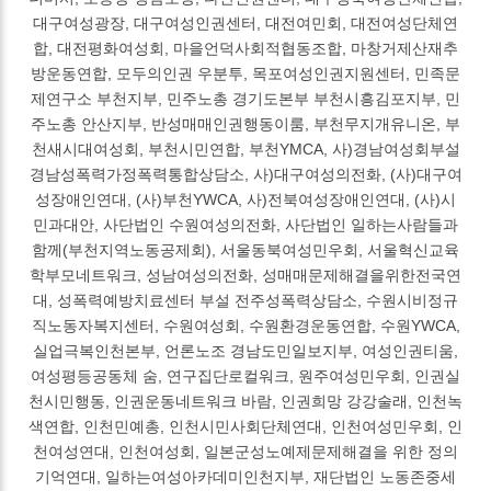
대구여성광장, 대구여성인권센터, 대전여민회, 대전여성단체연
합, 대전평화여성회, 마을언덕사회적협동조합, 마창거제산재추
방운동연합, 모두의인권 우분투, 목포여성인권지원센터, 민족문
제연구소 부천지부, 민주노총 경기도본부 부천시흥김포지부, 민
주노총 안산지부, 반성매매인권행동이룸, 부천무지개유니온, 부
천새시대여성회, 부천시민연합, 부천YMCA, 사)경남여성회부설
경남성폭력가정폭력통합상담소, 사)대구여성의전화, (사)대구여
성장애인연대, (사)부천YWCA, 사)전북여성장애인연대, (사)시
민과대안, 사단법인 수원여성의전화, 사단법인 일하는사람들과
함께(부천지역노동공제회), 서울동북여성민우회, 서울혁신교육
학부모네트워크, 성남여성의전화, 성매매문제해결을위한전국연
대, 성폭력예방치료센터 부설 전주성폭력상담소, 수원시비정규
직노동자복지센터, 수원여성회, 수원환경운동연합, 수원YWCA,
실업극복인천본부, 언론노조 경남도민일보지부, 여성인권티움,
여성평등공동체 숨, 연구집단로컬워크, 원주여성민우회, 인권실
천시민행동, 인권운동네트워크 바람, 인권희망 강강술래, 인천녹
색연합, 인천민예총, 인천시민사회단체연대, 인천여성민우회, 인
천여성연대, 인천여성회, 일본군성노예제문제해결을 위한 정의
기억연대, 일하는여성아카데미인천지부, 재단법인 노동존중세